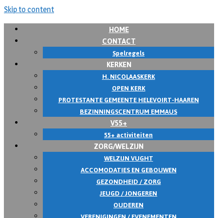
Skip to content
HOME
CONTACT
Spelregels
KERKEN
H. NICOLAASKERK
OPEN KERK
PROTESTANTE GEMEENTE HELEVOIRT-HAAREN
BEZINNINGSCENTRUM EMMAUS
V55+
55+ activiteiten
ZORG/WELZIJN
WELZIJN VUGHT
ACCOMODATIES EN GEBOUWEN
GEZONDHEID / ZORG
JEUGD / JONGEREN
OUDEREN
VERENIGINGEN / EVENEMENTEN