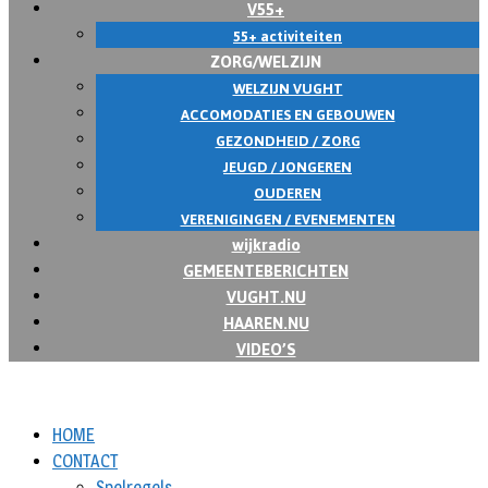
V55+
55+ activiteiten
ZORG/WELZIJN
WELZIJN VUGHT
ACCOMODATIES EN GEBOUWEN
GEZONDHEID / ZORG
JEUGD / JONGEREN
OUDEREN
VERENIGINGEN / EVENEMENTEN
wijkradio
GEMEENTEBERICHTEN
VUGHT.NU
HAAREN.NU
VIDEO’S
HOME
CONTACT
Spelregels