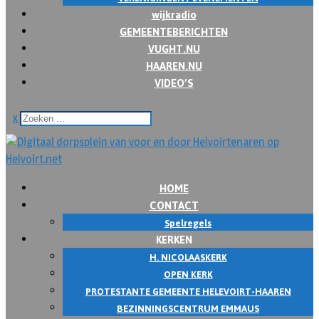
wijkradio
GEMEENTEBERICHTEN
VUGHT.NU
HAAREN.NU
VIDEO’S
x
HOME
CONTACT
Spelregels
KERKEN
H. NICOLAASKERK
OPEN KERK
PROTESTANTE GEMEENTE HELEVOIRT-HAAREN
BEZINNINGSCENTRUM EMMAUS