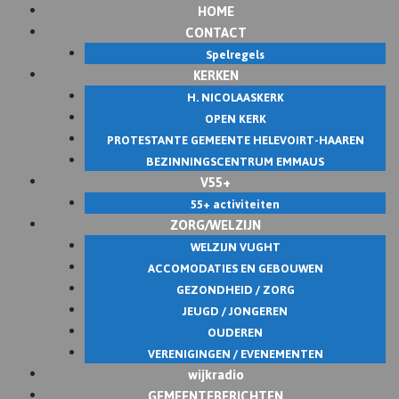
HOME
Skip
CONTACT
to
Spelregels
content
KERKEN
H. NICOLAASKERK
OPEN KERK
PROTESTANTE GEMEENTE HELEVOIRT-HAAREN
BEZINNINGSCENTRUM EMMAUS
V55+
55+ activiteiten
ZORG/WELZIJN
WELZIJN VUGHT
ACCOMODATIES EN GEBOUWEN
GEZONDHEID / ZORG
JEUGD / JONGEREN
OUDEREN
VERENIGINGEN / EVENEMENTEN
wijkradio
GEMEENTEBERICHTEN