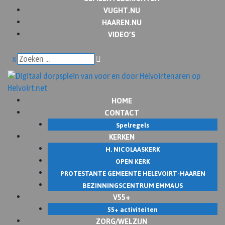
VUGHT.NU
HAAREN.NU
VIDEO’S
x
HOME
CONTACT
Spelregels
KERKEN
H. NICOLAASKERK
OPEN KERK
PROTESTANTE GEMEENTE HELEVOIRT-HAAREN
BEZINNINGSCENTRUM EMMAUS
V55+
55+ activiteiten
ZORG/WELZIJN