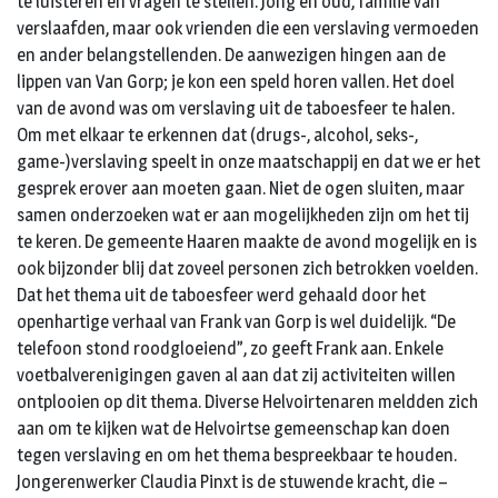
te luisteren en vragen te stellen. Jong en oud, familie van
verslaafden, maar ook vrienden die een verslaving vermoeden
en ander belangstellenden. De aanwezigen hingen aan de
lippen van Van Gorp; je kon een speld horen vallen. Het doel
van de avond was om verslaving uit de taboesfeer te halen.
Om met elkaar te erkennen dat (drugs-, alcohol, seks-,
game-)verslaving speelt in onze maatschappij en dat we er het
gesprek erover aan moeten gaan. Niet de ogen sluiten, maar
samen onderzoeken wat er aan mogelijkheden zijn om het tij
te keren. De gemeente Haaren maakte de avond mogelijk en is
ook bijzonder blij dat zoveel personen zich betrokken voelden.
Dat het thema uit de taboesfeer werd gehaald door het
openhartige verhaal van Frank van Gorp is wel duidelijk. “De
telefoon stond roodgloeiend”, zo geeft Frank aan. Enkele
voetbalverenigingen gaven al aan dat zij activiteiten willen
ontplooien op dit thema. Diverse Helvoirtenaren meldden zich
aan om te kijken wat de Helvoirtse gemeenschap kan doen
tegen verslaving en om het thema bespreekbaar te houden.
Jongerenwerker Claudia Pinxt is de stuwende kracht, die –