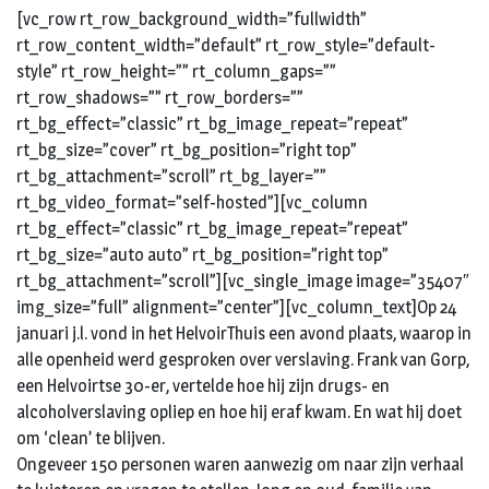
[vc_row rt_row_background_width=”fullwidth”
rt_row_content_width=”default” rt_row_style=”default-
style” rt_row_height=”” rt_column_gaps=””
rt_row_shadows=”” rt_row_borders=””
rt_bg_effect=”classic” rt_bg_image_repeat=”repeat”
rt_bg_size=”cover” rt_bg_position=”right top”
rt_bg_attachment=”scroll” rt_bg_layer=””
rt_bg_video_format=”self-hosted”][vc_column
rt_bg_effect=”classic” rt_bg_image_repeat=”repeat”
rt_bg_size=”auto auto” rt_bg_position=”right top”
rt_bg_attachment=”scroll”][vc_single_image image=”35407″
img_size=”full” alignment=”center”][vc_column_text]Op 24
januari j.l. vond in het HelvoirThuis een avond plaats, waarop in
alle openheid werd gesproken over verslaving. Frank van Gorp,
een Helvoirtse 30-er, vertelde hoe hij zijn drugs- en
alcoholverslaving opliep en hoe hij eraf kwam. En wat hij doet
om ‘clean’ te blijven.
Ongeveer 150 personen waren aanwezig om naar zijn verhaal