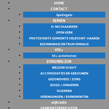
HOME
Skip
CONTACT
to
Spelregels
content
KERKEN
H. NICOLAASKERK
OPEN KERK
PROTESTANTE GEMEENTE HELEVOIRT-HAAREN
BEZINNINGSCENTRUM EMMAUS
V55+
55+ activiteiten
ZORG/WELZIJN
WELZIJN VUGHT
ACCOMODATIES EN GEBOUWEN
GEZONDHEID / ZORG
JEUGD / JONGEREN
OUDEREN
VERENIGINGEN / EVENEMENTEN
wijkradio
GEMEENTEBERICHTEN