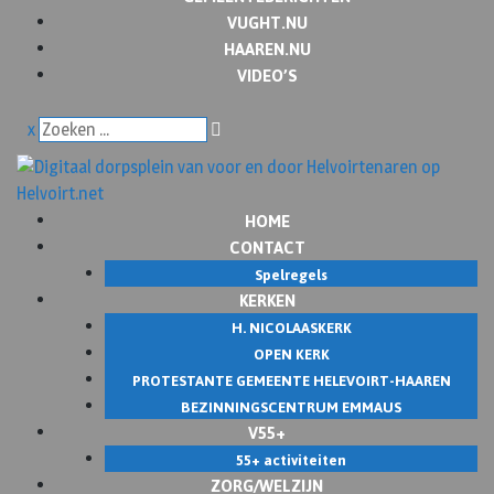
VUGHT.NU
HAAREN.NU
VIDEO’S
x
HOME
CONTACT
Spelregels
KERKEN
H. NICOLAASKERK
OPEN KERK
PROTESTANTE GEMEENTE HELEVOIRT-HAAREN
BEZINNINGSCENTRUM EMMAUS
V55+
55+ activiteiten
ZORG/WELZIJN