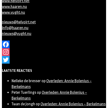
www.helvoirt.net
www.haaren.nu
www.vught.nu
nieuws@helvoirt.net
info@haaren.nu
nieuws@vught.nu
Facebook
Instagram
Twitter
LAATSTE REACTIES
Nelleke de bresser
op
Overleden: Annie Bolenius –
Berkelmans
Peter Tuerlings
op
Overleden: Annie Bolenius –
Berkelmans
Twan de Jongh
op
Overleden: Annie Bolenius – Berkelmans