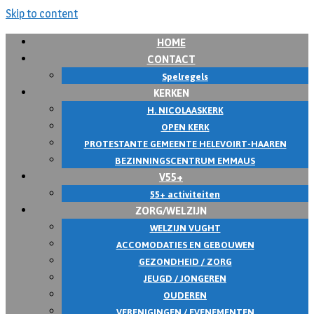
Skip to content
HOME
CONTACT
Spelregels
KERKEN
H. NICOLAASKERK
OPEN KERK
PROTESTANTE GEMEENTE HELEVOIRT-HAAREN
BEZINNINGSCENTRUM EMMAUS
V55+
55+ activiteiten
ZORG/WELZIJN
WELZIJN VUGHT
ACCOMODATIES EN GEBOUWEN
GEZONDHEID / ZORG
JEUGD / JONGEREN
OUDEREN
VERENIGINGEN / EVENEMENTEN