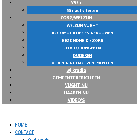
V55+
55+ activiteiten
ZORG/WELZIJN
WELZIJN VUGHT
ACCOMODATIES EN GEBOUWEN
GEZONDHEID / ZORG
JEUGD / JONGEREN
OUDEREN
VERENIGINGEN / EVENEMENTEN
wijkradio
GEMEENTEBERICHTEN
VUGHT.NU
HAAREN.NU
VIDEO’S
HOME
CONTACT
Spelregels