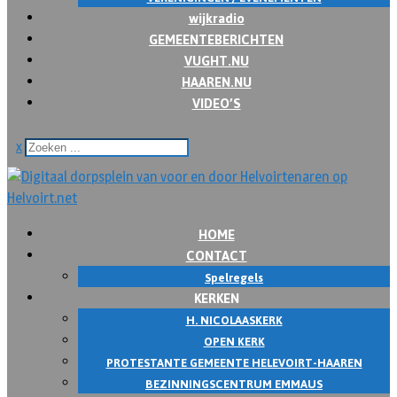
wijkradio
GEMEENTEBERICHTEN
VUGHT.NU
HAAREN.NU
VIDEO’S
x
HOME
CONTACT
Spelregels
KERKEN
H. NICOLAASKERK
OPEN KERK
PROTESTANTE GEMEENTE HELEVOIRT-HAAREN
BEZINNINGSCENTRUM EMMAUS