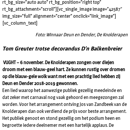
rt_bg_size=”auto auto” rt_bg_position=”right top”
rt_bg_attachment=”scroll”][vc_single_image image=”42587″
img_size=”full” alignment=”center” onclick=”link_image”]
[vc_column_text]
Foto: Winnaar Deun en Dender, De Knolderapen
Tom Greuter trotse decorandus D’n Balkenbreier
VUGHT – 6 november. De Knolderapen zongen over diejen
droom met een blauw-geel hart. Ze kunnen rustig over dromen
op die blauw-gele wolk want met een prachtig lied hebben zij
Deun en Dender 2018-2019 gewonnen.
Een lied waarop het aanwezige publiek gezellig meedeinde en
dat zeker met carnaval nog vaak gehoord en meegezongen zal
worden. Voor het arrangement ontving Jos van Zandbeek van de
Knolderapen dan ook verdiend de prijs voor beste arrangement.
Het publiek genoot en stond gezellig om het podium heen en
begroette iedere deelnemer met een hartelijk applaus. De