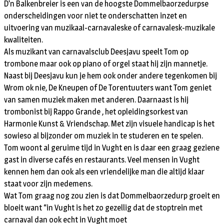
D’n Balkenbreier is een van de hoogste Dommelbaorzedurpse
onderscheidingen voor niet te onderschatten inzet en
uitvoering van muzikaal-carnavaleske of carnavalesk-muzikale
kwaliteiten.
Als muzikant van carnavalsclub Deesjavu speelt Tom op
trombone maar ook op piano of orgel staat hij zijn mannetje.
Naast bij Deesjavu kun je hem ook onder andere tegenkomen bij
Wrom ok nie, De Kneupen of De Torentuuters want Tom geniet
van samen muziek maken met anderen. Daarnaast is hij
trombonist bij Rappo Grande , het opleidingsorkest van
Harmonie Kunst & Vriendschap. Met zijn visuele handicap is het
sowieso al bijzonder om muziek in te studeren en te spelen.
Tom woont al geruime tijd in Vught en is daar een graag geziene
gast in diverse cafés en restaurants. Veel mensen in Vught
kennen hem dan ook als een vriendelijke man die altijd klaar
staat voor zijn medemens.
Wat Tom graag nog zou zien is dat Dommelbaorzedurp groeit en
bloeit want “in Vught is het zo gezellig dat de stoptrein met
carnaval dan ook echt in Vught moet