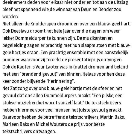
deelnemers deden voor elkaar niet onder en tot aan de uitslag
bleef het spannend wie de winnaar van Deun en Dender zou
worden.
Niet alleen de Knolderapen droomden over een blauw-geel hart.
Ook Deesjavu droomt het hele jaar over die dagen om weer
lekker Dommeldurper te kunnen zijn. De muzikanten en
begeleiding zagen er prachtig met hun slaapmutsen met blauw-
gele hartjes eraan. Een prachtig ensemble met een aanstekelijk
nummer waarvoor zij terecht de presentatieprijs ontvingen.
Ook de Kaoter is Veur Laoter was in (natte) dromenland beland
met een “brandend gevuul” van binnen. Helaas voor hen deze
keer zonder blijvende “herinnering”.
Net Zat zong over ons blauw-gele hartje met de sfeer en het
gevuul dat ons allen Dommeldurpers maakt. “Een pilske, een
stukse muziek en het wordt vanzelf laat.” De tekstschrijvers
hebben hiermee voor veel mensen het juiste gevuul geraakt.
Daarvoor hebben de betreffende tekstschrijvers, Martin Baks,
Marleen Baks en Michel Wouters de prijs voor beste
tekstschrijvers ontvangen.