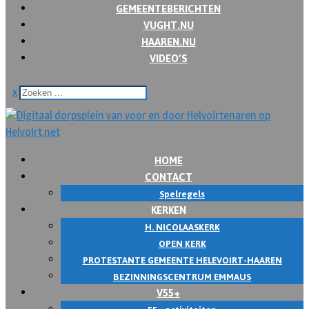
GEMEENTEBERICHTEN
VUGHT.NU
HAAREN.NU
VIDEO’S
x
HOME
CONTACT
Spelregels
KERKEN
H. NICOLAASKERK
OPEN KERK
PROTESTANTE GEMEENTE HELEVOIRT-HAAREN
BEZINNINGSCENTRUM EMMAUS
V55+