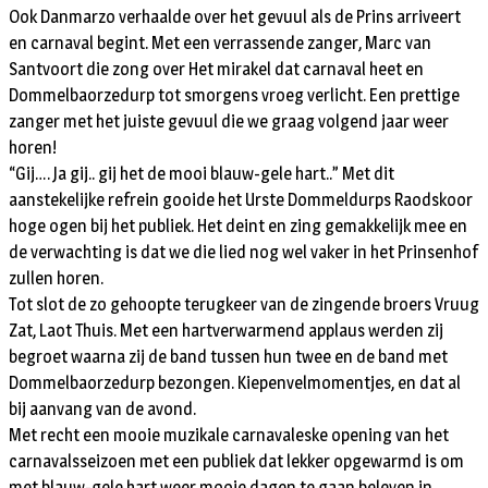
Ook Danmarzo verhaalde over het gevuul als de Prins arriveert
en carnaval begint. Met een verrassende zanger, Marc van
Santvoort die zong over Het mirakel dat carnaval heet en
Dommelbaorzedurp tot smorgens vroeg verlicht. Een prettige
zanger met het juiste gevuul die we graag volgend jaar weer
horen!
“Gij…. Ja gij.. gij het de mooi blauw-gele hart..” Met dit
aanstekelijke refrein gooide het Urste Dommeldurps Raodskoor
hoge ogen bij het publiek. Het deint en zing gemakkelijk mee en
de verwachting is dat we die lied nog wel vaker in het Prinsenhof
zullen horen.
Tot slot de zo gehoopte terugkeer van de zingende broers Vruug
Zat, Laot Thuis. Met een hartverwarmend applaus werden zij
begroet waarna zij de band tussen hun twee en de band met
Dommelbaorzedurp bezongen. Kiepenvelmomentjes, en dat al
bij aanvang van de avond.
Met recht een mooie muzikale carnavaleske opening van het
carnavalsseizoen met een publiek dat lekker opgewarmd is om
met blauw-gele hart weer mooie dagen te gaan beleven in