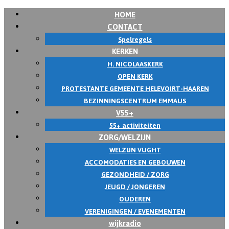
HOME
Skip
CONTACT
to
Spelregels
content
KERKEN
H. NICOLAASKERK
OPEN KERK
PROTESTANTE GEMEENTE HELEVOIRT-HAAREN
BEZINNINGSCENTRUM EMMAUS
V55+
55+ activiteiten
ZORG/WELZIJN
WELZIJN VUGHT
ACCOMODATIES EN GEBOUWEN
GEZONDHEID / ZORG
JEUGD / JONGEREN
OUDEREN
VERENIGINGEN / EVENEMENTEN
wijkradio