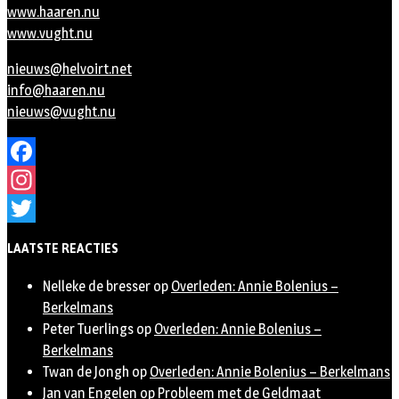
www.haaren.nu
www.vught.nu
nieuws@helvoirt.net
info@haaren.nu
nieuws@vught.nu
Facebook
Instagram
Twitter
LAATSTE REACTIES
Nelleke de bresser
op
Overleden: Annie Bolenius –
Berkelmans
Peter Tuerlings
op
Overleden: Annie Bolenius –
Berkelmans
Twan de Jongh
op
Overleden: Annie Bolenius – Berkelmans
Jan van Engelen
op
Probleem met de Geldmaat