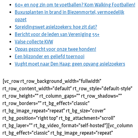
60+ en nog zin om te voetballen? Kom Walking Footballen!
Buxusplanten in brand in Biezenmortel, vermoedelijk
opzet
Spreidingswet asielzoekers: hoe zit dat?
Bericht voor de leden van Vereniging 55+
Valse collecte KVW
Oppas gezocht voor onze twee honden!
Een bijzonder en geliefd toernooi
Vught moet naar Den Haag: geen opvang asielzoekers
[vc_row rt_row_background_width=”fullwidth”
rt_row_content_width=”default” rt_row_style=”default-style”
rt_row_height=”” rt_column_gaps=”” rt_row_shadows=””
rt_row_borders=”” rt_bg_effect=”classic”
rt_bg_image_repeat=”repeat” rt_bg_size=”cover”
rt_bg_position=”right top” rt_bg_attachment=”scroll”
rt_bg_layer=”” rt_bg_video_format=”self-hosted”][vc_column
rt_bg_effect=”classic” rt_bg_image_repeat=”repeat”