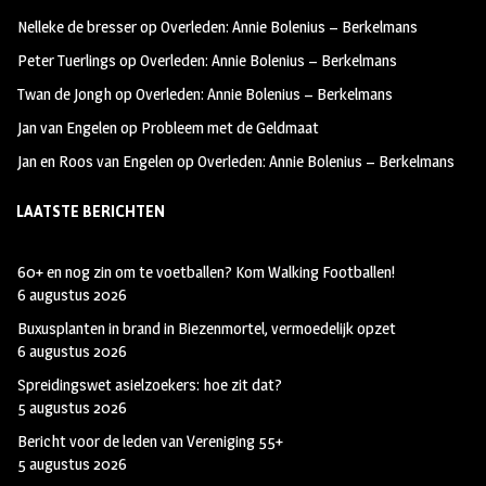
oo
ra
er
Nelleke de bresser
op
Overleden: Annie Bolenius – Berkelmans
k
m
Peter Tuerlings
op
Overleden: Annie Bolenius – Berkelmans
Twan de Jongh
op
Overleden: Annie Bolenius – Berkelmans
Jan van Engelen
op
Probleem met de Geldmaat
Jan en Roos van Engelen
op
Overleden: Annie Bolenius – Berkelmans
LAATSTE BERICHTEN
60+ en nog zin om te voetballen? Kom Walking Footballen!
6 augustus 2026
Buxusplanten in brand in Biezenmortel, vermoedelijk opzet
6 augustus 2026
Spreidingswet asielzoekers: hoe zit dat?
5 augustus 2026
Bericht voor de leden van Vereniging 55+
5 augustus 2026