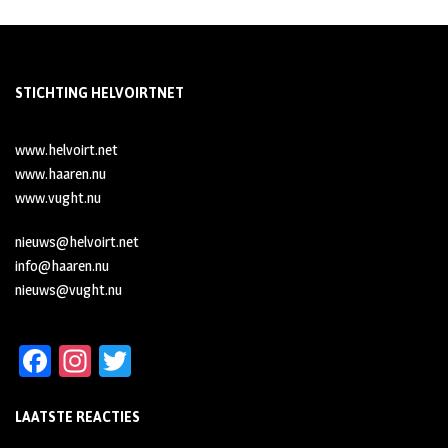
STICHTING HELVOIRTNET
www.helvoirt.net
www.haaren.nu
www.vught.nu
nieuws@helvoirt.net
info@haaren.nu
nieuws@vught.nu
Fa
In
T
ce
st
wi
LAATSTE REACTIES
b
ag
tt