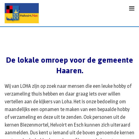
S
k
i
p
t
o
c
o
De lokale omroep voor de gemeente
n
Haaren.
t
e
n
Wij van LOHA zijn op zoek naar mensen die een leuke hobby of
t
verzameling thuis hebben en daar graag iets over willen
vertellen aan de kijkers van Loha. Het is onze bedoeling om
maandelijks een opnamen te maken van een bepaalde hobby
of verzameling en deze uit te zenden. Ook personen uit de
kernen Biezenmortel, Helvoirt en Esch kunnen zich uiteraard
aanmelden. Dus kent u iemand uit de boven genoemde kernen