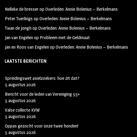
oo
ra
er
Nelleke de bresser
op
Overleden: Annie Bolenius – Berkelmans
k
m
Peter Tuerlings
op
Overleden: Annie Bolenius – Berkelmans
Twan de Jongh
op
Overleden: Annie Bolenius – Berkelmans
Jan van Engelen
op
Probleem met de Geldmaat
Jan en Roos van Engelen
op
Overleden: Annie Bolenius – Berkelmans
LAATSTE BERICHTEN
Spreidingswet asielzoekers: hoe zit dat?
5 augustus 2026
Bericht voor de leden van Vereniging 55+
5 augustus 2026
Valse collecte KVW
5 augustus 2026
Oppas gezocht voor onze twee honden!
5 augustus 2026