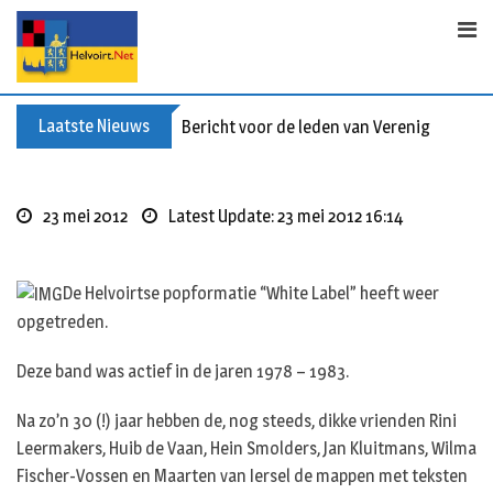
Skip
to
content
Laatste Nieuws
Bericht voor de leden van Vereniging 55+
23 mei 2012
Latest Update: 23 mei 2012 16:14
De Helvoirtse popformatie “White Label” heeft weer
opgetreden.
Deze band was actief in de jaren 1978 – 1983.
Na zo’n 30 (!) jaar hebben de, nog steeds, dikke vrienden Rini
Leermakers, Huib de Vaan, Hein Smolders, Jan Kluitmans, Wilma
Fischer-Vossen en Maarten van Iersel de mappen met teksten