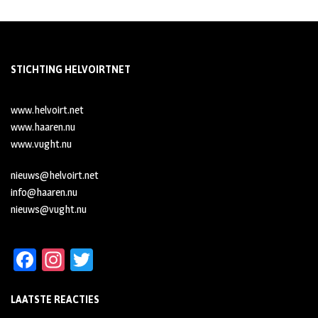
STICHTING HELVOIRTNET
www.helvoirt.net
www.haaren.nu
www.vught.nu
nieuws@helvoirt.net
info@haaren.nu
nieuws@vught.nu
Fa
In
T
ce
st
wi
LAATSTE REACTIES
b
ag
tt