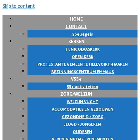
Skip to content
HOME
CONTACT
Spelregels
KERKEN
H. NICOLAASKERK
OPEN KERK
PROTESTANTE GEMEENTE HELEVOIRT-HAAREN
BEZINNINGSCENTRUM EMMAUS
V55+
55+ activiteiten
ZORG/WELZIJN
WELZIJN VUGHT
ACCOMODATIES EN GEBOUWEN
GEZONDHEID / ZORG
JEUGD / JONGEREN
OUDEREN
VERENIGINGEN / EVENEMENTEN