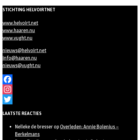
STICHTING HELVOIRTNET
www.helvoirt.net
www.haaren.nu
www.vught.nu
nieuws@helvoirt.net
info@haaren.nu
nieuws@vught.nu
Facebook
Instagram
Twitter
LAATSTE REACTIES
Nelleke de bresser
op
Overleden: Annie Bolenius –
Berkelmans