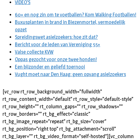
VIDEO’S
60+ en nog zin om te voetballen? Kom Walking Footballen!
Buxusplanten in brand in Biezenmortel, vermoedelijk
opzet
Spreidingswet asielzoekers: hoe zit dat?
Bericht voor de leden van Vereniging 55+
Valse collecte KVW
Oppas gezocht voor onze twee honden!
Een bijzonder en geliefd toernooi
Vught moet naar Den Haag: geen opvang asielzoekers
[vc_row rt_row_background_width=”fullwidth”
rt_row_content_width=”default” rt_row_style=”default-style”
rt_row_height=”” rt_column_gaps=”” rt_row_shadows=””
rt_row_borders=”” rt_bg_effect=”classic”
rt_bg_image_repeat=”repeat” rt_bg_size=”cover”
rt_bg_position=”right top” rt_bg_attachment=”scroll”
rt_bg_layer=”” rt_bg_video_format=”self-hosted”][vc_column