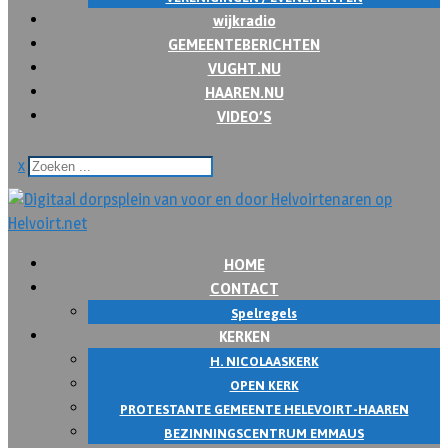
wijkradio
GEMEENTEBERICHTEN
VUGHT.NU
HAAREN.NU
VIDEO’S
x
HOME
CONTACT
Spelregels
KERKEN
H. NICOLAASKERK
OPEN KERK
PROTESTANTE GEMEENTE HELEVOIRT-HAAREN
BEZINNINGSCENTRUM EMMAUS