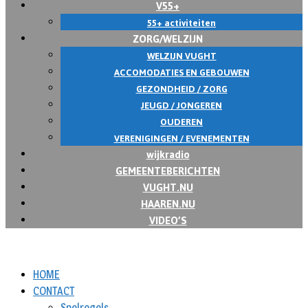
V55+
55+ activiteiten
ZORG/WELZIJN
WELZIJN VUGHT
ACCOMODATIES EN GEBOUWEN
GEZONDHEID / ZORG
JEUGD / JONGEREN
OUDEREN
VERENIGINGEN / EVENEMENTEN
wijkradio
GEMEENTEBERICHTEN
VUGHT.NU
HAAREN.NU
VIDEO’S
HOME
CONTACT
Spelregels