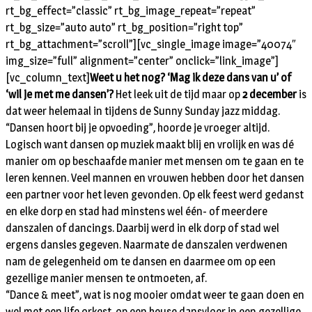
rt_bg_effect=”classic” rt_bg_image_repeat=”repeat”
rt_bg_size=”auto auto” rt_bg_position=”right top”
rt_bg_attachment=”scroll”][vc_single_image image=”40074″
img_size=”full” alignment=”center” onclick=”link_image”]
[vc_column_text]
Weet u het nog? ‘Mag ik deze dans van u’ of
‘wil je met me dansen’?
Het leek uit de tijd maar op
2 december
is
dat weer helemaal in tijdens de Sunny Sunday jazz middag.
“Dansen hoort bij je opvoeding”, hoorde je vroeger altijd.
Logisch want dansen op muziek maakt blij en vrolijk en was dé
manier om op beschaafde manier met mensen om te gaan en te
leren kennen. Veel mannen en vrouwen hebben door het dansen
een partner voor het leven gevonden. Op elk feest werd gedanst
en elke dorp en stad had minstens wel één- of meerdere
danszalen of dancings. Daarbij werd in elk dorp of stad wel
ergens dansles gegeven. Naarmate de danszalen verdwenen
nam de gelegenheid om te dansen en daarmee om op een
gezellige manier mensen te ontmoeten, af.
“Dance & meet”, wat is nog mooier omdat weer te gaan doen en
wel met een life orkest, op een heuse dansvloer in een gezellige