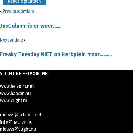
Previous article
JosColumn is er weer…….
Next article
Freaky Tuesday NIET op kerkplein maar……….
STICHTING HELVOIRTNET
www.helvoirt.net
www.haaren.nu
www.vught.nu
nieuws@helvoirt.net
info@haaren.nu
nieuws@vught.nu