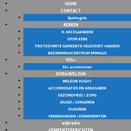
HOME
Skip
CONTACT
to
Spelregels
content
KERKEN
H. NICOLAASKERK
OPEN KERK
PROTESTANTE GEMEENTE HELEVOIRT-HAAREN
BEZINNINGSCENTRUM EMMAUS
V55+
55+ activiteiten
ZORG/WELZIJN
WELZIJN VUGHT
ACCOMODATIES EN GEBOUWEN
GEZONDHEID / ZORG
JEUGD / JONGEREN
OUDEREN
VERENIGINGEN / EVENEMENTEN
wijkradio
GEMEENTEBERICHTEN