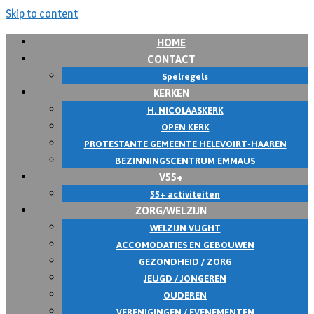
Skip to content
HOME
CONTACT
Spelregels
KERKEN
H. NICOLAASKERK
OPEN KERK
PROTESTANTE GEMEENTE HELEVOIRT-HAAREN
BEZINNINGSCENTRUM EMMAUS
V55+
55+ activiteiten
ZORG/WELZIJN
WELZIJN VUGHT
ACCOMODATIES EN GEBOUWEN
GEZONDHEID / ZORG
JEUGD / JONGEREN
OUDEREN
VERENIGINGEN / EVENEMENTEN