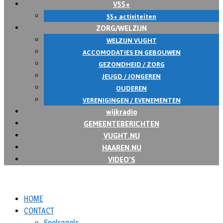
V55+
55+ activiteiten
ZORG/WELZIJN
WELZIJN VUGHT
ACCOMODATIES EN GEBOUWEN
GEZONDHEID / ZORG
JEUGD / JONGEREN
OUDEREN
VERENIGINGEN / EVENEMENTEN
wijkradio
GEMEENTEBERICHTEN
VUGHT.NU
HAAREN.NU
VIDEO’S
HOME
CONTACT
Spelregels