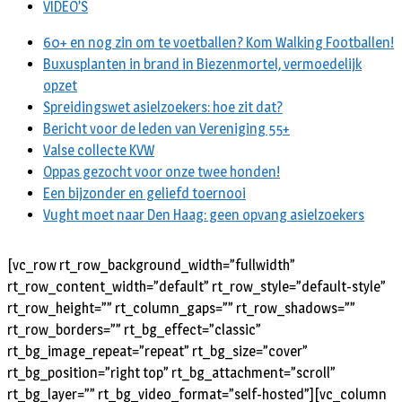
VIDEO’S
60+ en nog zin om te voetballen? Kom Walking Footballen!
Buxusplanten in brand in Biezenmortel, vermoedelijk
opzet
Spreidingswet asielzoekers: hoe zit dat?
Bericht voor de leden van Vereniging 55+
Valse collecte KVW
Oppas gezocht voor onze twee honden!
Een bijzonder en geliefd toernooi
Vught moet naar Den Haag: geen opvang asielzoekers
[vc_row rt_row_background_width=”fullwidth”
rt_row_content_width=”default” rt_row_style=”default-style”
rt_row_height=”” rt_column_gaps=”” rt_row_shadows=””
rt_row_borders=”” rt_bg_effect=”classic”
rt_bg_image_repeat=”repeat” rt_bg_size=”cover”
rt_bg_position=”right top” rt_bg_attachment=”scroll”
rt_bg_layer=”” rt_bg_video_format=”self-hosted”][vc_column