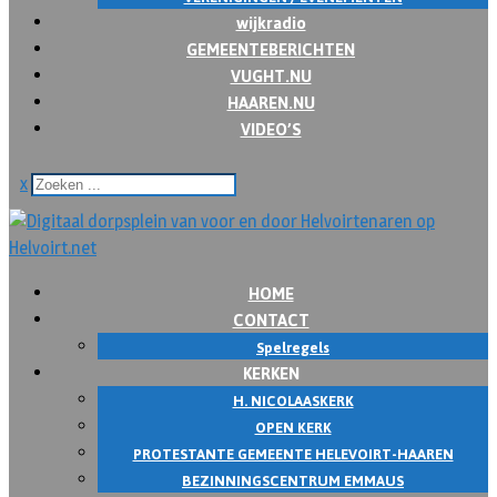
wijkradio
GEMEENTEBERICHTEN
VUGHT.NU
HAAREN.NU
VIDEO’S
x
HOME
CONTACT
Spelregels
KERKEN
H. NICOLAASKERK
OPEN KERK
PROTESTANTE GEMEENTE HELEVOIRT-HAAREN
BEZINNINGSCENTRUM EMMAUS