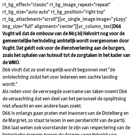
rt_bg_effect=”classic” rt_bg_image_repeat=”repeat”
rt_bg_size=”auto auto” rt_bg_position=”right top”
rt_bg_attachment=”scroll”][vc_single_image image=”36295″
img_size=”full” alignment=”center”][vc_column_text]
D66
Vught wil dat de ombouw van de N65 bij Helvoirt nog voor de
gemeentelijke herindeling ambtelijk wordt overgenomen door
Vught. Dat geldt ook voor de dienstverlening aan de burgers,
zoals het ophalen van huisvuil tot de zorgtaken in het kader van
de WMO.
D66 vindt dat zo snel mogelijk wordt begonnen met ”de
ontvlechting zodat het voor iedereen een zachte landing
wordt.”
Als reden voor de vervroegde overname van taken noemt D66
de verwachting dat een deel van het personeel de opsplitsing
niet afwacht en een andere baan zoekt.
D66 is onlangs gaan praten met inwoners van de Distelberg en
de Margriet, zo staat te lezen in een persbericht van de partij.
D66 laat weten ook voorstander te zijn van respectering van de
historische grenzen tussen de dorpen: voeg Helvoirt 100