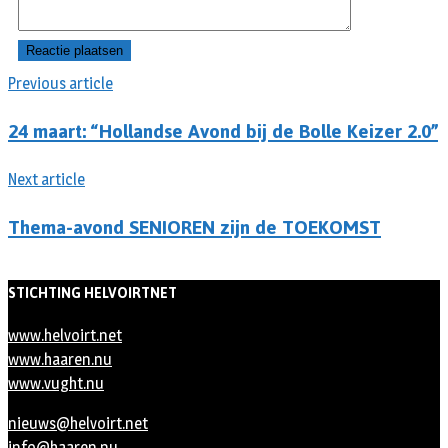
Previous article
24 maart: “Hollandse Avond bij de Bolle Keizer 2.0”
Next article
Thema-avond SENIOREN zijn de TOEKOMST
STICHTING HELVOIRTNET
www.helvoirt.net
www.haaren.nu
www.vught.nu
nieuws@helvoirt.net
info@haaren.nu