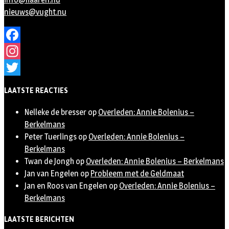
nieuws@vught.nu
Facebook
Instagram
Twitter
LAATSTE REACTIES
Nelleke de bresser
op
Overleden: Annie Bolenius –
Berkelmans
Peter Tuerlings
op
Overleden: Annie Bolenius –
Berkelmans
Twan de Jongh
op
Overleden: Annie Bolenius – Berkelmans
Jan van Engelen
op
Probleem met de Geldmaat
Jan en Roos van Engelen
op
Overleden: Annie Bolenius –
Berkelmans
LAATSTE BERICHTEN