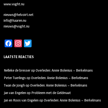
www.vught.nu
nieuws@helvoirt.net
info@haaren.nu
nieuws@vught.nu
Fa
In
T
ce
st
wi
LAATSTE REACTIES
b
ag
tt
oo
ra
er
Nelleke de bresser
op
Overleden: Annie Bolenius – Berkelmans
k
m
Peter Tuerlings
op
Overleden: Annie Bolenius – Berkelmans
Twan de Jongh
op
Overleden: Annie Bolenius – Berkelmans
Jan van Engelen
op
Probleem met de Geldmaat
Jan en Roos van Engelen
op
Overleden: Annie Bolenius – Berkelmans