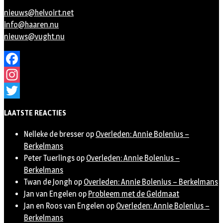
nieuws@helvoirt.net
info@haaren.nu
nieuws@vught.nu
Facebook
Instagram
Twitter
LAATSTE REACTIES
Nelleke de bresser
op
Overleden: Annie Bolenius –
Berkelmans
Peter Tuerlings
op
Overleden: Annie Bolenius –
Berkelmans
Twan de Jongh
op
Overleden: Annie Bolenius – Berkelmans
Jan van Engelen
op
Probleem met de Geldmaat
Jan en Roos van Engelen
op
Overleden: Annie Bolenius –
Berkelmans