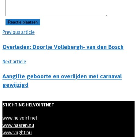
Previous article
Overleden: Doortje Vollebergh- van den Bosch
Next article
Aangifte geboorte en overlijden met carnaval
gewijzigd
STICHTING HELVOIRTNET
www.helvoirt.net
www.haaren.nu
www.vught.nu