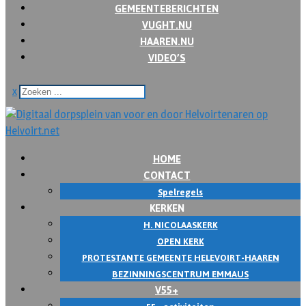
GEMEENTEBERICHTEN
VUGHT.NU
HAAREN.NU
VIDEO’S
x
HOME
CONTACT
Spelregels
KERKEN
H. NICOLAASKERK
OPEN KERK
PROTESTANTE GEMEENTE HELEVOIRT-HAAREN
BEZINNINGSCENTRUM EMMAUS
V55+