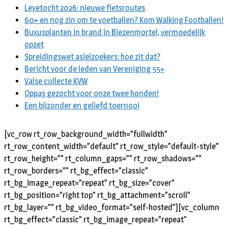
Leyetocht 2026: nieuwe fietsroutes
60+ en nog zin om te voetballen? Kom Walking Footballen!
Buxusplanten in brand in Biezenmortel, vermoedelijk
opzet
Spreidingswet asielzoekers: hoe zit dat?
Bericht voor de leden van Vereniging 55+
Valse collecte KVW
Oppas gezocht voor onze twee honden!
Een bijzonder en geliefd toernooi
[vc_row rt_row_background_width=”fullwidth”
rt_row_content_width=”default” rt_row_style=”default-style”
rt_row_height=”” rt_column_gaps=”” rt_row_shadows=””
rt_row_borders=”” rt_bg_effect=”classic”
rt_bg_image_repeat=”repeat” rt_bg_size=”cover”
rt_bg_position=”right top” rt_bg_attachment=”scroll”
rt_bg_layer=”” rt_bg_video_format=”self-hosted”][vc_column
rt_bg_effect=”classic” rt_bg_image_repeat=”repeat”