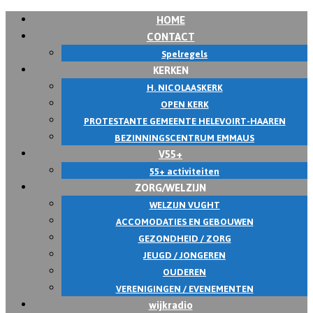
HOME
Skip
CONTACT
to
Spelregels
content
KERKEN
H. NICOLAASKERK
OPEN KERK
PROTESTANTE GEMEENTE HELEVOIRT-HAAREN
BEZINNINGSCENTRUM EMMAUS
V55+
55+ activiteiten
ZORG/WELZIJN
WELZIJN VUGHT
ACCOMODATIES EN GEBOUWEN
GEZONDHEID / ZORG
JEUGD / JONGEREN
OUDEREN
VERENIGINGEN / EVENEMENTEN
wijkradio