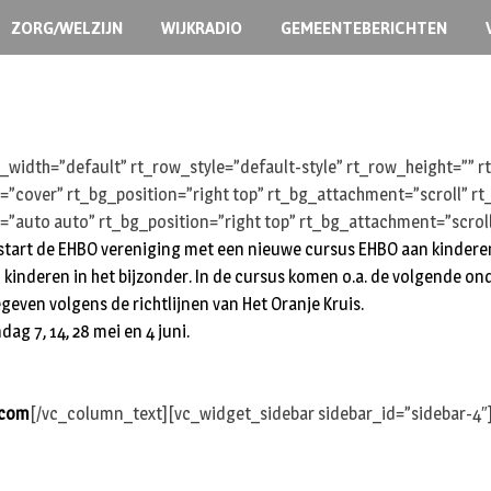
ZORG/WELZIJN
WIJKRADIO
GEMEENTEBERICHTEN
width=”default” rt_row_style=”default-style” rt_row_height=””
e=”cover” rt_bg_position=”right top” rt_bg_attachment=”scroll” 
=”auto auto” rt_bg_position=”right top” rt_bg_attachment=”scrol
art de EHBO vereniging met een nieuwe cursus EHBO aan kinderen. 
ij kinderen in het bijzonder. In de cursus komen o.a. de volgende
egeven volgens de richtlijnen van Het Oranje Kruis.
g 7, 14, 28 mei en 4 juni.
.com
[/vc_column_text][vc_widget_sidebar sidebar_id=”sidebar-4″