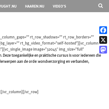
VUGHT.NU
HAAREN.NU
VIDEO’S
 rt_column_gaps=”” rt_row_shadows=”” rt_row_borders=””
F
rt_bg_layer=”” rt_bg_video_format=”self-hosted”][vc_column
a
X
l”][vc_single_image image=”32045″ img_size=”full”
c
Deze toegankelijke en praktische cursus is voor iedereen die
M
e
 onderwerpen aan de orde: wondverzorging en verbanden,
a
b
s
o
t
o
o
][/vc_column][/vc_row]
k
d
o