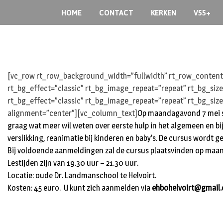
S
HOME
CONTACT
KERKEN
V55+
k
i
p
t
o
[vc_row rt_row_background_width=”fullwidth” rt_row_content_
c
rt_bg_effect=”classic” rt_bg_image_repeat=”repeat” rt_bg_siz
o
rt_bg_effect=”classic” rt_bg_image_repeat=”repeat” rt_bg_size
n
t
alignment=”center”][vc_column_text]
Op maandagavond 7 mei st
e
graag wat meer wil weten over eerste hulp in het algemeen en b
n
verslikking, reanimatie bij kinderen en baby’s. De cursus wordt g
t
Bij voldoende aanmeldingen zal de cursus plaatsvinden op maanda
Lestijden zijn van 19.30 uur – 21.30 uur.
Locatie: oude Dr. Landmanschool te Helvoirt.
Kosten: 45 euro. U kunt zich aanmelden via
ehbohelvoirt@gmail