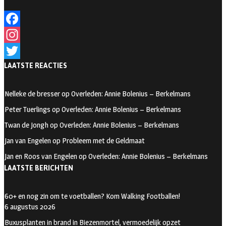
F
a
I
LAATSTE REACTIES
c
n
T
e
s
w
Nelleke de bresser
op
Overleden: Annie Bolenius – Berkelmans
b
t
i
Peter Tuerlings
op
Overleden: Annie Bolenius – Berkelmans
o
a
t
Twan de Jongh
op
Overleden: Annie Bolenius – Berkelmans
o
g
t
Jan van Engelen
op
Probleem met de Geldmaat
k
r
e
Jan en Roos van Engelen
op
Overleden: Annie Bolenius – Berkelmans
a
r
LAATSTE BERICHTEN
m
60+ en nog zin om te voetballen? Kom Walking Footballen!
6 augustus 2026
Buxusplanten in brand in Biezenmortel, vermoedelijk opzet