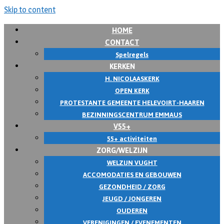
Skip to content
HOME
CONTACT
Spelregels
KERKEN
H. NICOLAASKERK
OPEN KERK
PROTESTANTE GEMEENTE HELEVOIRT-HAAREN
BEZINNINGSCENTRUM EMMAUS
V55+
55+ activiteiten
ZORG/WELZIJN
WELZIJN VUGHT
ACCOMODATIES EN GEBOUWEN
GEZONDHEID / ZORG
JEUGD / JONGEREN
OUDEREN
VERENIGINGEN / EVENEMENTEN