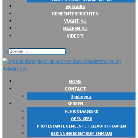
wijkradio
GEMEENTEBERICHTEN
VUGHT.NU
HAAREN.NU
VIDEO’S
x
HOME
CONTACT
Spelregels
KERKEN
H. NICOLAASKERK
OPEN KERK
PROTESTANTE GEMEENTE HELEVOIRT-HAAREN
BEZINNINGSCENTRUM EMMAUS