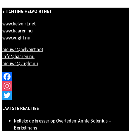
STICHTING HELVOIRTNET
www.helvoirt.net
www.haaren.nu
www.vught.nu
nieuws@helvoirt.net
info@haaren.nu
nieuws@vught.nu
Facebook
Instagram
Twitter
LAATSTE REACTIES
Nelleke de bresser
op
Overleden: Annie Bolenius –
Berkelmans