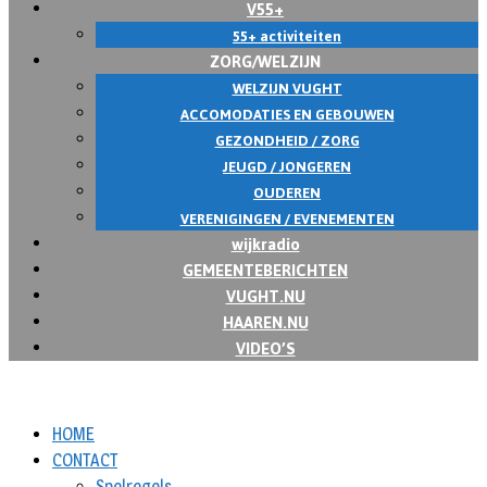
V55+
55+ activiteiten
ZORG/WELZIJN
WELZIJN VUGHT
ACCOMODATIES EN GEBOUWEN
GEZONDHEID / ZORG
JEUGD / JONGEREN
OUDEREN
VERENIGINGEN / EVENEMENTEN
wijkradio
GEMEENTEBERICHTEN
VUGHT.NU
HAAREN.NU
VIDEO’S
HOME
CONTACT
Spelregels