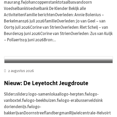
maurang.fwjohancoppenstanktotaalbasvandoorn
VoedselbankVoedselbank De Klender Bekijk alle
ActiviteitenFamilie berichtenOverleden: Annie Bolenius –
Berkelmans26 juli 2026familieOverleden: Jo van Geel – van
Oort9 juli 2026Corine van StrienOverleden: Riet Scheij – van
Beurden29 juni 2026Corine van StrienOverleden: Zus van Kuijk
– Pollaerts19 juni 2026Bron:…
2 augustus 2026
Nieuw: De Leyetocht Jeugdroute
Slider1slider2 logo-samenlokaallogo-herpten.fwlogo-
vanboxtel.fwlogo-beekhuizen.fwlogo-erabusserveldsink
doriendenijs.fwlogo-
bakkerijvanDoornstreeflandbergmanRijwielcentrale-Helvoirt