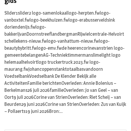
gids
Slider1slider2 logo-samenlokaallogo-herpten.fwlogo-
vanboxtel.fwlogo-beekhuizen.fwlogo-erabusserveldsink
doriendenijs.fwlogo-
bakkerijvanDoornstreeflandbergmanRijwielcentrale-Helvoirt
schellekens-nieuw.fwlogo-vanhattum-nieuw.fwlogo-
beautybybritt.fwlogo-emv.fwde heerencorinevanstrien logo-
gemeentebelangenAG-Techniektimmermanslimelight logo
helemaalhelvoirtlogo truckertruck 2023.fw logo-
maurang.fwjohancoppenstanktotaalbasvandoorn
VoedselbankVoedselbank De Klender Bekijk alle
ActiviteitenFamilie berichtenOverleden: Annie Bolenius –
Berkelmans26 juli 2026familieOverleden: Jo van Geel – van
Oort9 juli 2026Corine van StrienOverleden: Riet Scheij – van
Beurden29 juni 2026Corine van StrienOverleden: Zus van Kuijk
– Pollaerts19 juni 2026Bron:…