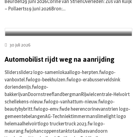
Beurden29 juni 2026Corine van StrienOverleden: Zus van Kuijk
– Pollaerts19 juni 2026Bron:…
30 juli 2026
Automobilist rijdt weg na aanrijding
Slider1slider2 logo-samenlokaallogo-herpten.fwlogo-
vanboxtel.fwlogo-beekhuizen.fwlogo-erabusserveldsink
doriendenijs.fwlogo-
bakkerijvanDoornstreeflandbergmanRijwielcentrale-Helvoirt
schellekens-nieuw.fwlogo-vanhattum-nieuw.fwlogo-
beautybybritt.fwlogo-emv.fwde heerencorinevanstrien logo-
gemeentebelangenAG-Techniektimmermanslimelight logo
helemaalhelvoirtlogo truckertruck 2023.fw logo-
maurang.fwjohancoppenstanktotaalbasvandoorn