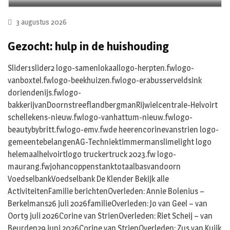
3 augustus 2026
Gezocht: hulp in de huishouding
Slider1slider2 logo-samenlokaallogo-herpten.fwlogo-
vanboxtel.fwlogo-beekhuizen.fwlogo-erabusserveldsink
doriendenijs.fwlogo-
bakkerijvanDoornstreeflandbergmanRijwielcentrale-Helvoirt
schellekens-nieuw.fwlogo-vanhattum-nieuw.fwlogo-
beautybybritt.fwlogo-emv.fwde heerencorinevanstrien logo-
gemeentebelangenAG-Techniektimmermanslimelight logo
helemaalhelvoirtlogo truckertruck 2023.fw logo-
maurang.fwjohancoppenstanktotaalbasvandoorn
VoedselbankVoedselbank De Klender Bekijk alle
ActiviteitenFamilie berichtenOverleden: Annie Bolenius –
Berkelmans26 juli 2026familieOverleden: Jo van Geel – van
Oort9 juli 2026Corine van StrienOverleden: Riet Scheij – van
Beurden29 juni 2026Corine van StrienOverleden: Zus van Kuijk