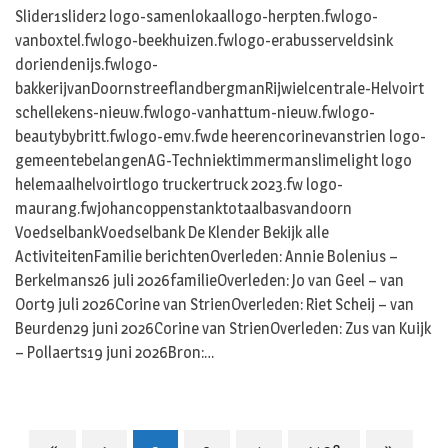
Slider1slider2 logo-samenlokaallogo-herpten.fwlogo-
vanboxtel.fwlogo-beekhuizen.fwlogo-erabusserveldsink
doriendenijs.fwlogo-
bakkerijvanDoornstreeflandbergmanRijwielcentrale-Helvoirt
schellekens-nieuw.fwlogo-vanhattum-nieuw.fwlogo-
beautybybritt.fwlogo-emv.fwde heerencorinevanstrien logo-
gemeentebelangenAG-Techniektimmermanslimelight logo
helemaalhelvoirtlogo truckertruck 2023.fw logo-
maurang.fwjohancoppenstanktotaalbasvandoorn
VoedselbankVoedselbank De Klender Bekijk alle
ActiviteitenFamilie berichtenOverleden: Annie Bolenius –
Berkelmans26 juli 2026familieOverleden: Jo van Geel – van
Oort9 juli 2026Corine van StrienOverleden: Riet Scheij – van
Beurden29 juni 2026Corine van StrienOverleden: Zus van Kuijk
– Pollaerts19 juni 2026Bron:…