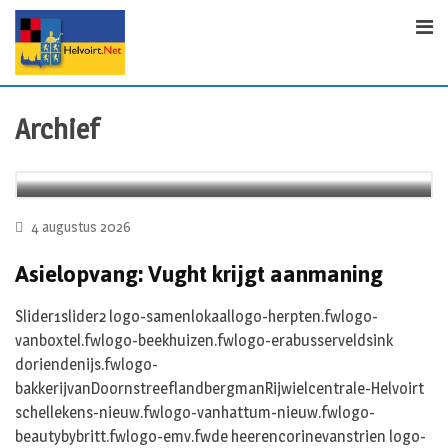
Archief
4 augustus 2026
Asielopvang: Vught krijgt aanmaning
Slider1slider2 logo-samenlokaallogo-herpten.fwlogo-
vanboxtel.fwlogo-beekhuizen.fwlogo-erabusserveldsink
doriendenijs.fwlogo-
bakkerijvanDoornstreeflandbergmanRijwielcentrale-Helvoirt
schellekens-nieuw.fwlogo-vanhattum-nieuw.fwlogo-
beautybybritt.fwlogo-emv.fwde heerencorinevanstrien logo-