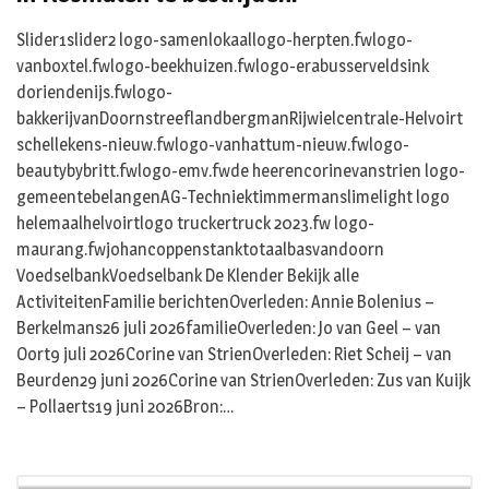
Slider1slider2 logo-samenlokaallogo-herpten.fwlogo-
vanboxtel.fwlogo-beekhuizen.fwlogo-erabusserveldsink
doriendenijs.fwlogo-
bakkerijvanDoornstreeflandbergmanRijwielcentrale-Helvoirt
schellekens-nieuw.fwlogo-vanhattum-nieuw.fwlogo-
beautybybritt.fwlogo-emv.fwde heerencorinevanstrien logo-
gemeentebelangenAG-Techniektimmermanslimelight logo
helemaalhelvoirtlogo truckertruck 2023.fw logo-
maurang.fwjohancoppenstanktotaalbasvandoorn
VoedselbankVoedselbank De Klender Bekijk alle
ActiviteitenFamilie berichtenOverleden: Annie Bolenius –
Berkelmans26 juli 2026familieOverleden: Jo van Geel – van
Oort9 juli 2026Corine van StrienOverleden: Riet Scheij – van
Beurden29 juni 2026Corine van StrienOverleden: Zus van Kuijk
– Pollaerts19 juni 2026Bron:…