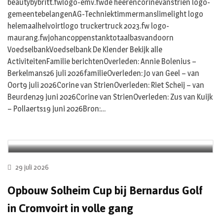
beautybybritt.fwlogo-emv.fwde heerencorinevanstrien logo-
gemeentebelangenAG-Techniektimmermanslimelight logo
helemaalhelvoirtlogo truckertruck 2023.fw logo-
maurang.fwjohancoppenstanktotaalbasvandoorn
VoedselbankVoedselbank De Klender Bekijk alle
ActiviteitenFamilie berichtenOverleden: Annie Bolenius –
Berkelmans26 juli 2026familieOverleden: Jo van Geel – van
Oort9 juli 2026Corine van StrienOverleden: Riet Scheij – van
Beurden29 juni 2026Corine van StrienOverleden: Zus van Kuijk
– Pollaerts19 juni 2026Bron:…
29 juli 2026
Opbouw Solheim Cup bij Bernardus Golf
in Cromvoirt in volle gang