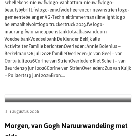
schellekens-nieuw.fwlogo-vanhattum-nieuw.fwlogo-
beautybybritt.fwlogo-emv.fwde heerencorinevanstrien logo-
gemeentebelangenAG-Techniektimmermanslimelight logo
helemaalhelvoirtlogo truckertruck 2023.fw logo-
maurang.fwjohancoppenstanktotaalbasvandoorn
VoedselbankVoedselbank De Klender Bekijk alle
ActiviteitenFamilie berichtenOverleden: Annie Bolenius –
Berkelmans26 juli 2026familieOverleden: Jo van Geel – van
Oort9 juli 2026Corine van StrienOverleden: Riet Scheij – van
Beurden29 juni 2026Corine van StrienOverleden: Zus van Kuijk
– Pollaerts19 juni 2026Bron:…
1 augustus 2026
Morgen, van Gogh Naruurwandeling met