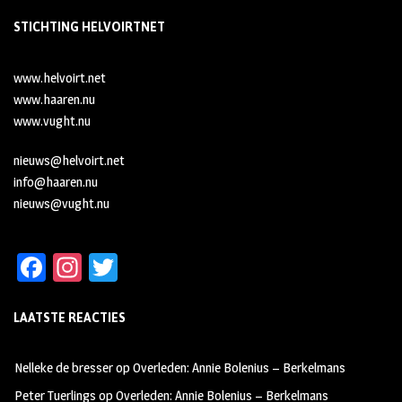
STICHTING HELVOIRTNET
www.helvoirt.net
www.haaren.nu
www.vught.nu
nieuws@helvoirt.net
info@haaren.nu
nieuws@vught.nu
Fa
In
T
ce
st
wi
LAATSTE REACTIES
b
ag
tt
oo
ra
er
Nelleke de bresser
op
Overleden: Annie Bolenius – Berkelmans
k
m
Peter Tuerlings
op
Overleden: Annie Bolenius – Berkelmans