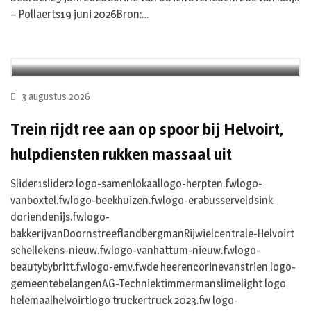
– Pollaerts19 juni 2026Bron:…
3 augustus 2026
Trein rijdt ree aan op spoor bij Helvoirt,
hulpdiensten rukken massaal uit
Slider1slider2 logo-samenlokaallogo-herpten.fwlogo-
vanboxtel.fwlogo-beekhuizen.fwlogo-erabusserveldsink
doriendenijs.fwlogo-
bakkerijvanDoornstreeflandbergmanRijwielcentrale-Helvoirt
schellekens-nieuw.fwlogo-vanhattum-nieuw.fwlogo-
beautybybritt.fwlogo-emv.fwde heerencorinevanstrien logo-
gemeentebelangenAG-Techniektimmermanslimelight logo
helemaalhelvoirtlogo truckertruck 2023.fw logo-