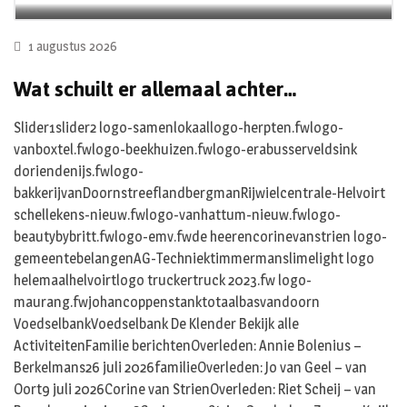
1 augustus 2026
Wat schuilt er allemaal achter…
Slider1slider2 logo-samenlokaallogo-herpten.fwlogo-
vanboxtel.fwlogo-beekhuizen.fwlogo-erabusserveldsink
doriendenijs.fwlogo-
bakkerijvanDoornstreeflandbergmanRijwielcentrale-Helvoirt
schellekens-nieuw.fwlogo-vanhattum-nieuw.fwlogo-
beautybybritt.fwlogo-emv.fwde heerencorinevanstrien logo-
gemeentebelangenAG-Techniektimmermanslimelight logo
helemaalhelvoirtlogo truckertruck 2023.fw logo-
maurang.fwjohancoppenstanktotaalbasvandoorn
VoedselbankVoedselbank De Klender Bekijk alle
ActiviteitenFamilie berichtenOverleden: Annie Bolenius –
Berkelmans26 juli 2026familieOverleden: Jo van Geel – van
Oort9 juli 2026Corine van StrienOverleden: Riet Scheij – van