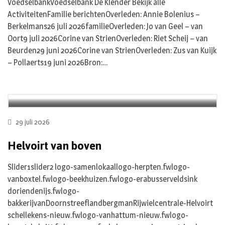
VoedselbankVoedselbank De Klender Bekijk alle
ActiviteitenFamilie berichtenOverleden: Annie Bolenius –
Berkelmans26 juli 2026familieOverleden: Jo van Geel – van
Oort9 juli 2026Corine van StrienOverleden: Riet Scheij – van
Beurden29 juni 2026Corine van StrienOverleden: Zus van Kuijk
– Pollaerts19 juni 2026Bron:…
29 juli 2026
Helvoirt van boven
Slider1slider2 logo-samenlokaallogo-herpten.fwlogo-
vanboxtel.fwlogo-beekhuizen.fwlogo-erabusserveldsink
doriendenijs.fwlogo-
bakkerijvanDoornstreeflandbergmanRijwielcentrale-Helvoirt
schellekens-nieuw.fwlogo-vanhattum-nieuw.fwlogo-