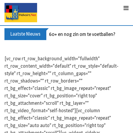
S
k
i
p
t
Laatste Nieuws
60+ en nog zin om te voetballen? Kom Wal
o
c
o
[vc_row rt_row_background_width=”fullwidth”
n
rt_row_content_width=”default” rt_row_style=”default-
t
style” rt_row_height=”” rt_column_gaps=””
e
rt_row_shadows=”” rt_row_borders=””
n
rt_bg_effect=”classic” rt_bg_image_repeat=”repeat”
t
rt_bg_size=”cover” rt_bg_position=”right top”
rt_bg_attachment=”scroll” rt_bg_layer=””
rt_bg_video_format=”self-hosted”][vc_column
rt_bg_effect=”classic” rt_bg_image_repeat=”repeat”
rt_bg_size=”auto auto” rt_bg_position=”right top”
rt_bg_attachment=”scroll”][vc_widget_sidebar