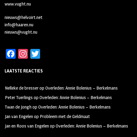
www.vught.nu
nieuws@helvoirt.net
info@haaren.nu
nieuws@vught.nu
Fa
In
T
ce
st
wi
LAATSTE REACTIES
b
ag
tt
oo
ra
er
Nelleke de bresser
op
Overleden: Annie Bolenius – Berkelmans
k
m
Peter Tuerlings
op
Overleden: Annie Bolenius – Berkelmans
Twan de Jongh
op
Overleden: Annie Bolenius – Berkelmans
Jan van Engelen
op
Probleem met de Geldmaat
Jan en Roos van Engelen
op
Overleden: Annie Bolenius – Berkelmans