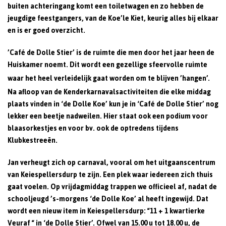
buiten achteringang komt een toiletwagen en zo hebben de
jeugdige feestgangers, van de Koe’le Kiet, keurig alles bij elkaar
en is er goed overzicht.
’Café de Dolle Stier’
is de ruimte die men door het jaar heen de
Huiskamer noemt. Dit wordt een gezellige sfeervolle ruimte
waar het heel
verleidelijk gaat worden om te blijven ’hangen’.
Na afloop van de Kenderkarnavalsactiviteiten die elke middag
plaats vinden in ‘de Dolle Koe’ kun je in ‘Café de Dolle Stier’ nog
lekker een beetje nadweilen. Hier staat ook een podium voor
blaasorkestjes en voor bv. ook de optredens tijdens
Klubkestreeën.
Jan verheugt zich op carnaval, vooral om het uitgaanscentrum
van Keiespellersdurp te zijn. Een plek waar iedereen zich thuis
gaat voelen. Op vrijdagmiddag trappen we officieel af, nadat de
schooljeugd ’s-morgens ‘de Dolle Koe’ al heeft ingewijd. Dat
wordt een nieuw item in Keiespellersdurp:
“11 + 1 kwartierke
Veuraf “
in ‘de Dolle Stier’. Ofwel van 15.00 u tot 18.00 u, de