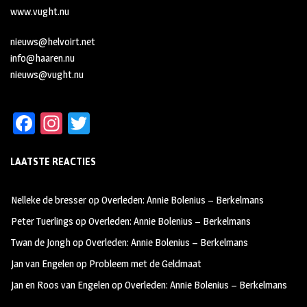
www.vught.nu
nieuws@helvoirt.net
info@haaren.nu
nieuws@vught.nu
Fa
In
T
ce
st
wi
LAATSTE REACTIES
b
ag
tt
oo
ra
er
Nelleke de bresser
op
Overleden: Annie Bolenius – Berkelmans
k
m
Peter Tuerlings
op
Overleden: Annie Bolenius – Berkelmans
Twan de Jongh
op
Overleden: Annie Bolenius – Berkelmans
Jan van Engelen
op
Probleem met de Geldmaat
Jan en Roos van Engelen
op
Overleden: Annie Bolenius – Berkelmans