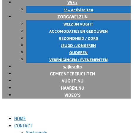
V55+
55+ activiteiten
ZORG/WELZIJN
WELZIJN VUGHT
ACCOMODATIES EN GEBOUWEN
GEZONDHEID / ZORG
JEUGD / JONGEREN
OUDEREN
VERENIGINGEN / EVENEMENTEN
wijkradio
GEMEENTEBERICHTEN
VUGHT.NU
HAAREN.NU
VIDEO’S
HOME
CONTACT
Spelregels