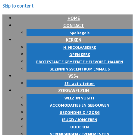
Skip to content
HOME
CONTACT
Spelregels
KERKEN
H. NICOLAASKERK
OPEN KERK
PROTESTANTE GEMEENTE HELEVOIRT-HAAREN
BEZINNINGSCENTRUM EMMAUS
V55+
55+ activiteiten
ZORG/WELZIJN
WELZIJN VUGHT
ACCOMODATIES EN GEBOUWEN
GEZONDHEID / ZORG
JEUGD / JONGEREN
OUDEREN
VERENIGINGEN / EVENEMENTEN