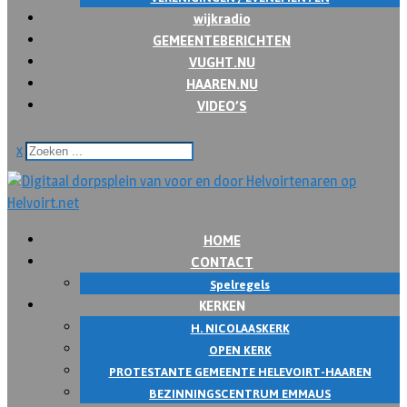
wijkradio
GEMEENTEBERICHTEN
VUGHT.NU
HAAREN.NU
VIDEO’S
x
HOME
CONTACT
Spelregels
KERKEN
H. NICOLAASKERK
OPEN KERK
PROTESTANTE GEMEENTE HELEVOIRT-HAAREN
BEZINNINGSCENTRUM EMMAUS