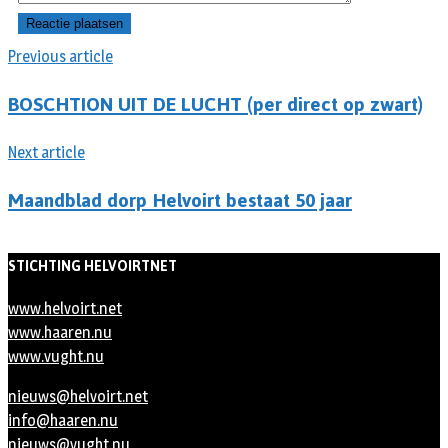
Previous article
BOSCHTION UIT DE LUCHT (per direct op zwart)
Next article
Maandblad dorp Helvoirt bestaat 50 jaar
STICHTING HELVOIRTNET
www.helvoirt.net
www.haaren.nu
www.vught.nu
nieuws@helvoirt.net
info@haaren.nu
nieuws@vught.nu