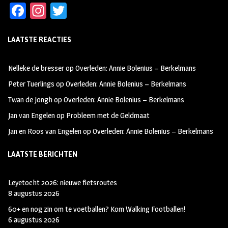
Fa
In
T
ce
st
wi
LAATSTE REACTIES
b
ag
tt
oo
ra
er
Nelleke de bresser
op
Overleden: Annie Bolenius – Berkelmans
k
m
Peter Tuerlings
op
Overleden: Annie Bolenius – Berkelmans
Twan de Jongh
op
Overleden: Annie Bolenius – Berkelmans
Jan van Engelen
op
Probleem met de Geldmaat
Jan en Roos van Engelen
op
Overleden: Annie Bolenius – Berkelmans
LAATSTE BERICHTEN
Leyetocht 2026: nieuwe fietsroutes
8 augustus 2026
60+ en nog zin om te voetballen? Kom Walking Footballen!
6 augustus 2026