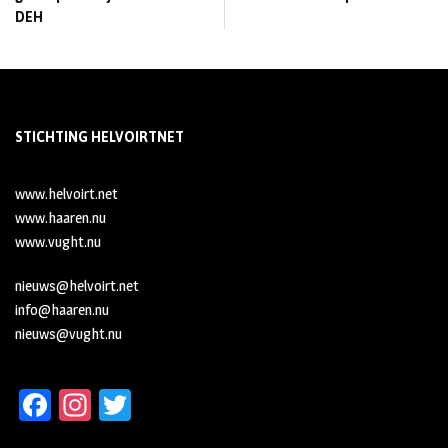
DEH
STICHTING HELVOIRTNET
www.helvoirt.net
www.haaren.nu
www.vught.nu
nieuws@helvoirt.net
info@haaren.nu
nieuws@vught.nu
Fa
In
T
ce
st
wi