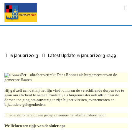
S
k
i
p
t
o
c
o
6 januari 2013
Latest Update: 6 januari 2013 12:49
n
t
e
Per 1 oktober vertrekt Frans Ronnes als burgemeester van de
gemeente Haaren.
n
t
Hij gaf zelf aan dat hij het fijn vindt om naar de verschillende dorpen toe te
gaan om afscheid te nemen, zoals hij als burgemeester ook altijd naar de
dorpen toe ging om aanwezig te zijn bij activiteiten, evenementen en
bijzondere gelegenheden.
In ieder dorp bereidt een groep inwoners het afscheidsfeest voor.
We lichten een tipje van de sluier op: