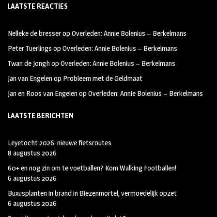
LAATSTE REACTIES
b
ag
tt
oo
ra
er
Nelleke de bresser
op
Overleden: Annie Bolenius – Berkelmans
k
m
Peter Tuerlings
op
Overleden: Annie Bolenius – Berkelmans
Twan de Jongh
op
Overleden: Annie Bolenius – Berkelmans
Jan van Engelen
op
Probleem met de Geldmaat
Jan en Roos van Engelen
op
Overleden: Annie Bolenius – Berkelmans
LAATSTE BERICHTEN
Leyetocht 2026: nieuwe fietsroutes
8 augustus 2026
60+ en nog zin om te voetballen? Kom Walking Footballen!
6 augustus 2026
Buxusplanten in brand in Biezenmortel, vermoedelijk opzet
6 augustus 2026