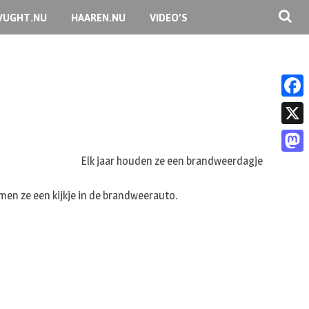
VUGHT.NU
HAAREN.NU
VIDEO’S
F
a
X
c
Elk jaar houden ze een brandweerdagje
M
e
a
men ze een kijkje in de brandweerauto.
b
s
o
t
o
o
k
d
o