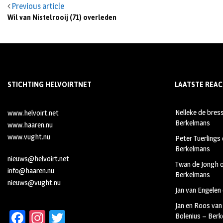
Previous article
Wil van Nistelrooij (71) overleden
STICHTING HELVOIRTNET
LAATSTE REAC
Nelleke de bres
www.helvoirt.net
Berkelmans
www.haaren.nu
www.vught.nu
Peter Tuerlings
Berkelmans
nieuws@helvoirt.net
Twan de Jongh
info@haaren.nu
Berkelmans
nieuws@vught.nu
Jan van Engelen
Jan en Roos van
Fa
In
T
Bolenius – Ber