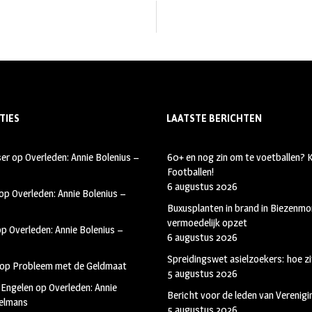
TIES
LAATSTE BERICHTEN
ser
op
Overleden: Annie Bolenius –
60+ en nog zin om te voetballen?
Footballen!
6 augustus 2026
op
Overleden: Annie Bolenius –
Buxusplanten in brand in Biezenmor
vermoedelijk opzet
op
Overleden: Annie Bolenius –
6 augustus 2026
Spreidingswet asielzoekers: hoe zi
op
Probleem met de Geldmaat
5 augustus 2026
 Engelen
op
Overleden: Annie
Bericht voor de leden van Verenig
kelmans
5 augustus 2026