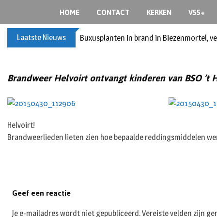
S
HOME
CONTACT
KERKEN
V55+
k
i
Laatste Nieuws
Buxusplanten in brand in Biezenmortel, v
p
t
o
Brandweer Helvoirt ontvangt kinderen van BSO ’t 
c
o
n
t
e
Helvoirt!
n
Brandweerlieden lieten zien hoe bepaalde reddingsmiddelen werk
t
Geef een reactie
Je e-mailadres wordt niet gepubliceerd.
Vereiste velden zijn 