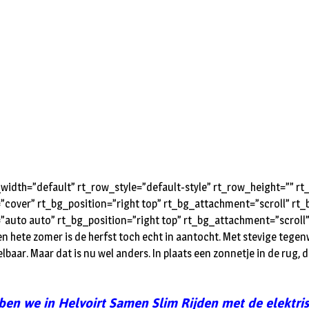
idth=”default” rt_row_style=”default-style” rt_row_height=”” 
=”cover” rt_bg_position=”right top” rt_bg_attachment=”scroll” r
”auto auto” rt_bg_position=”right top” rt_bg_attachment=”scroll
ete zomer is de herfst toch echt in aantocht. Met stevige tegenwin
lbaar. Maar dat is nu wel anders. In plaats een zonnetje in de rug, 
en we in Helvoirt Samen Slim Rijden met de elektri