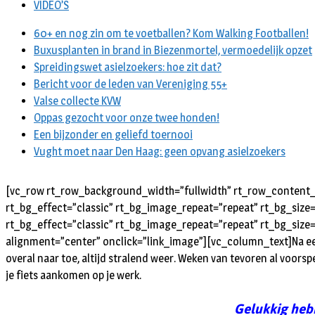
VIDEO’S
60+ en nog zin om te voetballen? Kom Walking Footballen!
Buxusplanten in brand in Biezenmortel, vermoedelijk opzet
Spreidingswet asielzoekers: hoe zit dat?
Bericht voor de leden van Vereniging 55+
Valse collecte KVW
Oppas gezocht voor onze twee honden!
Een bijzonder en geliefd toernooi
Vught moet naar Den Haag: geen opvang asielzoekers
[vc_row rt_row_background_width=”fullwidth” rt_row_content_w
rt_bg_effect=”classic” rt_bg_image_repeat=”repeat” rt_bg_size
rt_bg_effect=”classic” rt_bg_image_repeat=”repeat” rt_bg_size=
alignment=”center” onclick=”link_image”][vc_column_text]Na een h
overal naar toe, altijd stralend weer. Weken van tevoren al voorspe
je fiets aankomen op je werk.
Gelukkig hebb