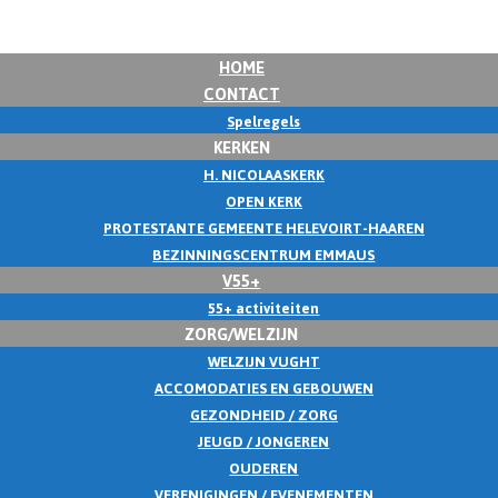
HOME
CONTACT
Spelregels
KERKEN
H. NICOLAASKERK
OPEN KERK
PROTESTANTE GEMEENTE HELEVOIRT-HAAREN
BEZINNINGSCENTRUM EMMAUS
V55+
55+ activiteiten
ZORG/WELZIJN
WELZIJN VUGHT
ACCOMODATIES EN GEBOUWEN
GEZONDHEID / ZORG
JEUGD / JONGEREN
OUDEREN
VERENIGINGEN / EVENEMENTEN