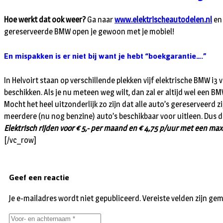
Hoe werkt dat ook weer?
Ga naar
www.elektrischeautodelen.nl
en 
gereserveerde BMW open je gewoon met je mobiel!
En mispakken is er niet bij want je hebt “boekgarantie….”
In Helvoirt staan op verschillende plekken vijf elektrische BMW i3 
beschikken. Als je nu meteen weg wilt, dan zal er altijd wel een BM
Mocht het heel uitzonderlijk zo zijn dat alle auto’s gereserveerd 
meerdere (nu nog benzine) auto’s beschikbaar voor uitleen. Dus de
Elektrisch rijden voor € 5,- per maand en € 4,75 p/uur met een ma
[/vc_row]
Geef een reactie
Je e-mailadres wordt niet gepubliceerd.
Vereiste velden zijn g