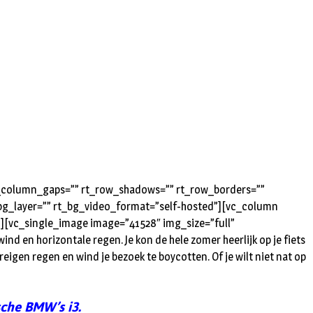
rt_column_gaps=”” rt_row_shadows=”” rt_row_borders=””
t_bg_layer=”” rt_bg_video_format=”self-hosted”][vc_column
”][vc_single_image image=”41528″ img_size=”full”
d en horizontale regen. Je kon de hele zomer heerlijk op je fiets
dreigen regen en wind je bezoek te boycotten. Of je wilt niet nat op
sche BMW’s i3.