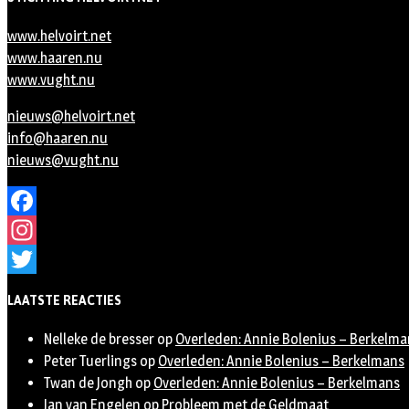
www.helvoirt.net
www.haaren.nu
www.vught.nu
nieuws@helvoirt.net
info@haaren.nu
nieuws@vught.nu
Facebook
Instagram
Twitter
LAATSTE REACTIES
Nelleke de bresser
op
Overleden: Annie Bolenius – Berkelma
Peter Tuerlings
op
Overleden: Annie Bolenius – Berkelmans
Twan de Jongh
op
Overleden: Annie Bolenius – Berkelmans
Jan van Engelen
op
Probleem met de Geldmaat