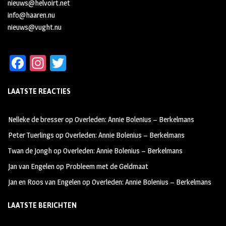
nieuws@helvoirt.net
info@haaren.nu
nieuws@vught.nu
Fa
In
T
ce
st
wi
LAATSTE REACTIES
b
ag
tt
oo
ra
er
Nelleke de bresser
op
Overleden: Annie Bolenius – Berkelmans
k
m
Peter Tuerlings
op
Overleden: Annie Bolenius – Berkelmans
Twan de Jongh
op
Overleden: Annie Bolenius – Berkelmans
Jan van Engelen
op
Probleem met de Geldmaat
Jan en Roos van Engelen
op
Overleden: Annie Bolenius – Berkelmans
LAATSTE BERICHTEN