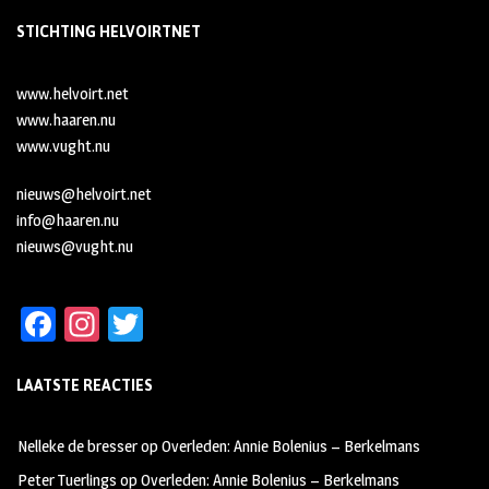
STICHTING HELVOIRTNET
www.helvoirt.net
www.haaren.nu
www.vught.nu
nieuws@helvoirt.net
info@haaren.nu
nieuws@vught.nu
Fa
In
T
ce
st
wi
LAATSTE REACTIES
b
ag
tt
oo
ra
er
Nelleke de bresser
op
Overleden: Annie Bolenius – Berkelmans
k
m
Peter Tuerlings
op
Overleden: Annie Bolenius – Berkelmans