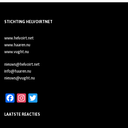
STICHTING HELVOIRTNET
www.helvoirt.net
www.haaren.nu
www.vught.nu
nieuws@helvoirt.net
info@haaren.nu
nieuws@vught.nu
Fa
In
T
ce
st
wi
LAATSTE REACTIES
b
ag
tt
oo
ra
er