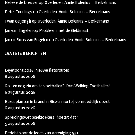
Nelleke de bresser
op
Overleden: Annie Bolenius – Berkelmans
k
m
Peter Tuerlings
op
Overleden: Annie Bolenius – Berkelmans
Twan de Jongh
op
Overleden: Annie Bolenius – Berkelmans
Jan van Engelen
op
Probleem met de Geldmaat
Jan en Roos van Engelen
op
Overleden: Annie Bolenius – Berkelmans
LAATSTE BERICHTEN
Leyetocht 2026: nieuwe fietsroutes
8 augustus 2026
60+ en nog zin om te voetballen? Kom Walking Footballen!
6 augustus 2026
Buxusplanten in brand in Biezenmortel, vermoedelijk opzet
6 augustus 2026
Spreidingswet asielzoekers: hoe zit dat?
5 augustus 2026
Bericht voor de leden van Vereniging 55+