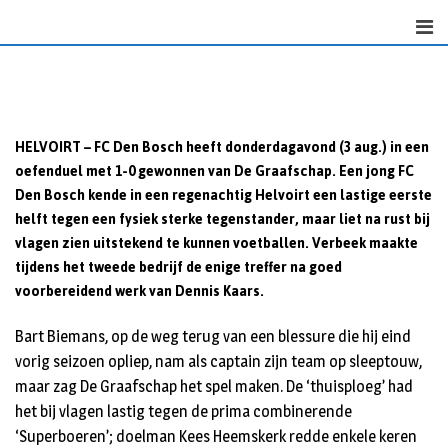
Skip
to
content
HELVOIRT – FC Den Bosch heeft donderdagavond (3 aug.) in een
oefenduel met 1-0 gewonnen van De Graafschap. Een jong FC
Den Bosch kende in een regenachtig Helvoirt een lastige eerste
helft tegen een fysiek sterke tegenstander, maar liet na rust bij
vlagen zien uitstekend te kunnen voetballen. Verbeek maakte
tijdens het tweede bedrijf de enige treffer na goed
voorbereidend werk van Dennis Kaars.
Bart Biemans, op de weg terug van een blessure die hij eind
vorig seizoen opliep, nam als captain zijn team op sleeptouw,
maar zag De Graafschap het spel maken. De ‘thuisploeg’ had
het bij vlagen lastig tegen de prima combinerende
‘Superboeren’; doelman Kees Heemskerk redde enkele keren