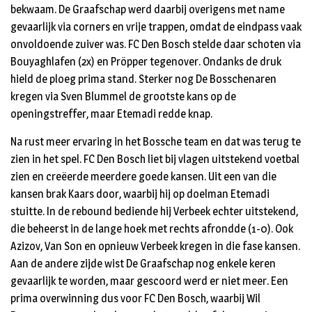
bekwaam. De Graafschap werd daarbij overigens met name
gevaarlijk via corners en vrije trappen, omdat de eindpass vaak
onvoldoende zuiver was. FC Den Bosch stelde daar schoten via
Bouyaghlafen (2x) en Pröpper tegenover. Ondanks de druk
hield de ploeg prima stand. Sterker nog De Bosschenaren
kregen via Sven Blummel de grootste kans op de
openingstreffer, maar Etemadi redde knap.
Na rust meer ervaring in het Bossche team en dat was terug te
zien in het spel. FC Den Bosch liet bij vlagen uitstekend voetbal
zien en creëerde meerdere goede kansen. Uit een van die
kansen brak Kaars door, waarbij hij op doelman Etemadi
stuitte. In de rebound bediende hij Verbeek echter uitstekend,
die beheerst in de lange hoek met rechts afrondde (1-0). Ook
Azizov, Van Son en opnieuw Verbeek kregen in die fase kansen.
Aan de andere zijde wist De Graafschap nog enkele keren
gevaarlijk te worden, maar gescoord werd er niet meer. Een
prima overwinning dus voor FC Den Bosch, waarbij Wil