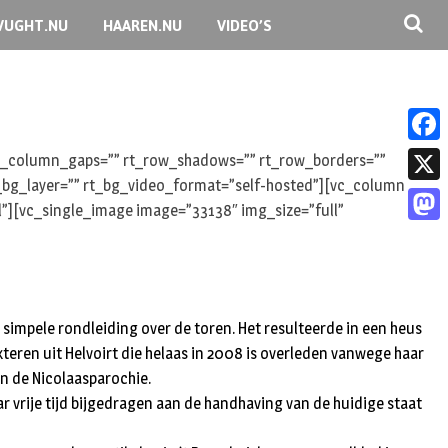
VUGHT.NU
HAAREN.NU
VIDEO’S
F
 rt_column_gaps=”” rt_row_shadows=”” rt_row_borders=””
rt_bg_layer=”” rt_bg_video_format=”self-hosted”][vc_column
a
X
l”][vc_single_image image=”33138″ img_size=”full”
c
M
e
a
b
s
o
n simpele rondleiding over de toren. Het resulteerde in een heus
t
o
eren uit Helvoirt die helaas in 2008 is overleden vanwege haar
o
n de Nicolaasparochie.
k
d
ar vrije tijd bijgedragen aan de handhaving van de huidige staat
o