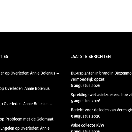
TIES
LAATSTE BERICHTEN
ser
op
Overleden: Annie Bolenius –
Buxusplanten in brand in Biezenmor
vermoedelijk opzet
6 augustus 2026
op
Overleden: Annie Bolenius –
Spreidingswet asielzoekers: hoe zi
5 augustus 2026
op
Overleden: Annie Bolenius –
Bericht voor de leden van Verenig
5 augustus 2026
op
Probleem met de Geldmaat
Valse collecte KVW
 Engelen
op
Overleden: Annie
5 augustus 2026