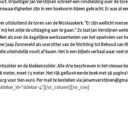
urt. Vrijwilliger Jan Verstijnen schreef een rondleiding over de to
nswaardigheden zijn in een boekvorm bijeen gebracht. Er was al een
 uitsluitend de toren van de Nicolaaskerk. “Er zijn wellicht mensen
mij het zetje de uitdaging aan te gaan.” Zo laat Jan Verstijnen wete
. Net als over de dagelijkse werkzaamheden van het opwinden van h
er Jaap Zonneveld als voorzitter van de Stichting tot Behoud van H
 die uiteindelijk nooit af kwam. Het is een bijbels verhaal waar ve
erkzolder en de klokkenzolder. Alle drie beschreven in het nieuwe bo
 meter, meet 73 meter. Het rijk geïllustreerde boek met 56 pagina’s
urg voor tien euro. Per mail te bestellen via
janwmverstijnen@gmai
sidebar_id=”sidebar-4″][/vc_column][/vc_row]