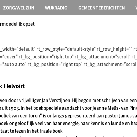
ZORG/WELZIJN
WIJKRADIO
GEMEENTEBERICHTEN
ermoedelijk opzet
width=”default” rt_row_style=”default-style” rt_row_height=””
e=”cover” rt_bg_position=”right top” rt_bg_attachment=”scroll” 
=”auto auto” rt_bg_position=”right top” rt_bg_attachment=”scrol
k Helvoirt
ven door vrijwilliger Jan Verstijnen. Hij begon met schrijven van ee
 1903. In het boek speciale aandacht voor Jeanne Melis- van Pinxt
liek van een toren” is onlangs gepresenteerd aan pastor James va
boek ongelooflijk veel van haar energie, haar kennis en kunde en ha
aat te lezen in het fraaie boek.