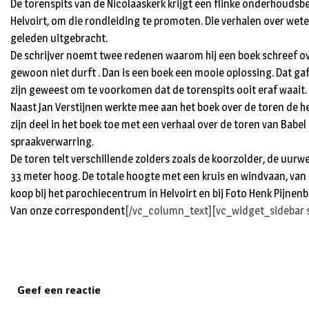
De torenspits van de Nicolaaskerk krijgt een flinke onderhoudsbe
Helvoirt, om die rondleiding te promoten. Die verhalen over wete
geleden uitgebracht.
De schrijver noemt twee redenen waarom hij een boek schreef over
gewoon niet durft . Dan is een boek een mooie oplossing. Dat gaf 
zijn geweest om te voorkomen dat de torenspits ooit eraf waait
Naast Jan Verstijnen werkte mee aan het boek over de toren de he
zijn deel in het boek toe met een verhaal over de toren van Babel
spraakverwarring.
De toren telt verschillende zolders zoals de koorzolder, de uurw
33 meter hoog. De totale hoogte met een kruis en windvaan, van 8
koop bij het parochiecentrum in Helvoirt en bij Foto Henk Pijnenb
Van onze correspondent
[/vc_column_text][vc_widget_sidebar 
Geef een reactie