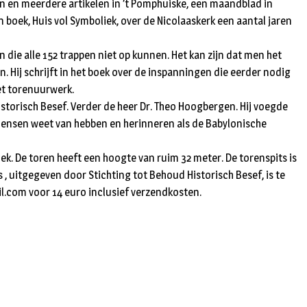
ren en meerdere artikelen in ’t Pomphuiske, een maandblad in
n
 boek, Huis vol Symboliek, over de Nicolaaskerk een aantal jaren
 die alle 152 trappen niet op kunnen. Het kan zijn dat men het
n. Hij schrijft in het boek over de inspanningen die eerder nodig
et torenuurwerk.
istorisch Besef. Verder de heer Dr. Theo Hoogbergen. Hij voegde
el mensen weet van hebben en herinneren als de Babylonische
ek. De toren heeft een hoogte van ruim 32 meter. De torenspits is
 , uitgegeven door Stichting tot Behoud Historisch Besef, is te
l.com
voor 14 euro inclusief verzendkosten.