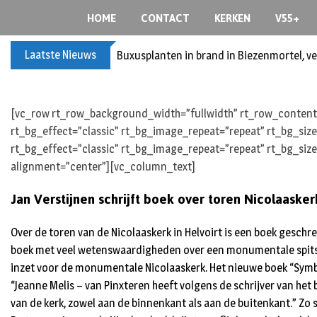
S
HOME
CONTACT
KERKEN
V55+
k
i
Laatste Nieuws
Buxusplanten in brand in Biezenmortel, v
p
t
o
c
[vc_row rt_row_background_width=”fullwidth” rt_row_content_
o
rt_bg_effect=”classic” rt_bg_image_repeat=”repeat” rt_bg_siz
n
rt_bg_effect=”classic” rt_bg_image_repeat=”repeat” rt_bg_size
t
alignment=”center”][vc_column_text]
e
Jan Verstijnen schrijft boek over toren Nicolaasker
n
t
Over de toren van de Nicolaaskerk in Helvoirt is een boek geschre
boek met veel wetenswaardigheden over een monumentale spits uit
inzet voor de monumentale Nicolaaskerk. Het nieuwe boek “Symbo
“Jeanne Melis – van Pinxteren heeft volgens de schrijver van het 
van de kerk, zowel aan de binnenkant als aan de buitenkant.” Zo st