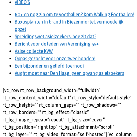
VIDEO’S
60+ en nog zin om te voetballen? Kom Walking Footballen!
Buxusplanten in brand in Biezenmortel, vermoedelijk
opzet
Spreidingswet asielzoekers: hoe zit dat?
Bericht voor de leden van Vereniging 55+
Valse collecte KVW
Oppas gezocht voor onze twee honden!
Een bijzonder en geliefd toernooi
Vught moet naar Den Haag: geen opvang asielzoekers
[vc_row rt_row_background_width=”fullwidth”
rt_row_content_width=”default” rt_row_style=”default-style”
rt_row_height=”” rt_column_gaps=”” rt_row_shadows=””
rt_row_borders=”” rt_bg_effect=”classic”
rt_bg_image_repeat=”repeat” rt_bg_size=”cover”
rt_bg_position=”right top” rt_bg_attachment=”scroll”
rt_bg_layer=”” rt_bg_video_format=”self-hosted”][vc_column