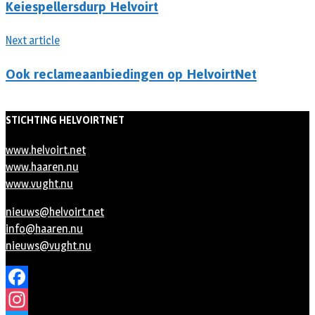
Keiespellersdurp Helvoirt
Next article
Ook reclameaanbiedingen op HelvoirtNet
STICHTING HELVOIRTNET
www.helvoirt.net
www.haaren.nu
www.vught.nu
nieuws@helvoirt.net
info@haaren.nu
nieuws@vught.nu
Facebook