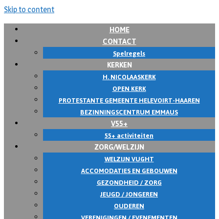
Skip to content
HOME
CONTACT
Spelregels
KERKEN
H. NICOLAASKERK
OPEN KERK
PROTESTANTE GEMEENTE HELEVOIRT-HAAREN
BEZINNINGSCENTRUM EMMAUS
V55+
55+ activiteiten
ZORG/WELZIJN
WELZIJN VUGHT
ACCOMODATIES EN GEBOUWEN
GEZONDHEID / ZORG
JEUGD / JONGEREN
OUDEREN
VERENIGINGEN / EVENEMENTEN