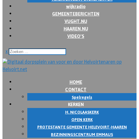
wijkradio
GEMEENTEBERICHTEN
VUGHT.NU
HAAREN.NU
VIDEO’S
x
HOME
CONTACT
Spelregels
KERKEN
H. NICOLAASKERK
OPEN KERK
PROTESTANTE GEMEENTE HELEVOIRT-HAAREN
BEZINNINGSCENTRUM EMMAUS