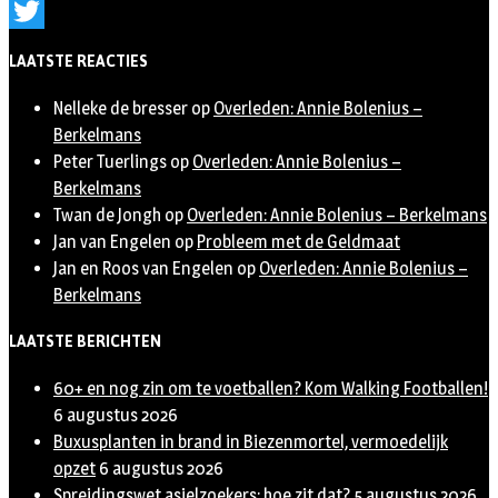
Instagram
Twitter
LAATSTE REACTIES
Nelleke de bresser
op
Overleden: Annie Bolenius –
Berkelmans
Peter Tuerlings
op
Overleden: Annie Bolenius –
Berkelmans
Twan de Jongh
op
Overleden: Annie Bolenius – Berkelmans
Jan van Engelen
op
Probleem met de Geldmaat
Jan en Roos van Engelen
op
Overleden: Annie Bolenius –
Berkelmans
LAATSTE BERICHTEN
60+ en nog zin om te voetballen? Kom Walking Footballen!
6 augustus 2026
Buxusplanten in brand in Biezenmortel, vermoedelijk
opzet
6 augustus 2026
Spreidingswet asielzoekers: hoe zit dat?
5 augustus 2026