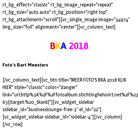
rt_bg_effect=”classic” rt_bg_image_repeat=”repeat”
rt_bg_size=”auto auto” rt_bg_position=”right top”
rt_bg_attachment=”scroll”][vc_single_image image=”34974″
img_size=”full” alignment=”center”][vc_column_text]
B
K
A
2018
Foto’s Bart Meesters
[/vc_column_text][vc_btn title=”MEER FOTO’S BKA 2018 KLIK
HIER” style=”classic” color=”danger”
link=”url:http%3A%2F%2Ffotoalbum.stichtinghelvoirt.net%2F%2
63||target:%20_blank|”][vc_widget_sidebar
sidebar_id=”businesslounge-free-3″ el_id=”22″]
[vc_widget_sidebar sidebar_id=”sidebar-4″][/vc_column]
[/vc_row]