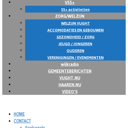
V55+
55+ activiteiten
ZORG/WELZIJN
WELZIJN VUGHT
ACCOMODATIES EN GEBOUWEN
GEZONDHEID / ZORG
JEUGD / JONGEREN
OUDEREN
VERENIGINGEN / EVENEMENTEN
wijkradio
GEMEENTEBERICHTEN
VUGHT.NU
HAAREN.NU
VIDEO’S
HOME
CONTACT
Spelregels