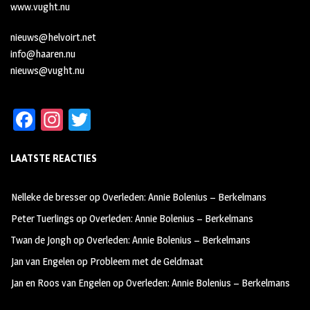
www.vught.nu
nieuws@helvoirt.net
info@haaren.nu
nieuws@vught.nu
Fa
In
T
ce
st
wi
LAATSTE REACTIES
b
ag
tt
oo
ra
er
Nelleke de bresser
op
Overleden: Annie Bolenius – Berkelmans
k
m
Peter Tuerlings
op
Overleden: Annie Bolenius – Berkelmans
Twan de Jongh
op
Overleden: Annie Bolenius – Berkelmans
Jan van Engelen
op
Probleem met de Geldmaat
Jan en Roos van Engelen
op
Overleden: Annie Bolenius – Berkelmans