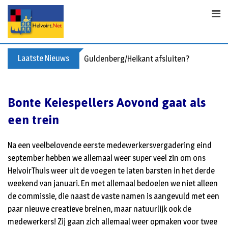
S
k
i
p
t
Laatste Nieuws
Guldenberg/Heikant afsluiten?
o
c
o
Bonte Keiespellers Aovond gaat als
n
een trein
t
e
n
Na een veelbelovende eerste medewerkersvergadering eind
t
september hebben we allemaal weer super veel zin om ons
HelvoirThuis weer uit de voegen te laten barsten in het derde
weekend van januari. En met allemaal bedoelen we niet alleen
de commissie, die naast de vaste namen is aangevuld met een
paar nieuwe creatieve breinen, maar natuurlijk ook de
medewerkers! Zij gaan zich allemaal weer opmaken voor twee