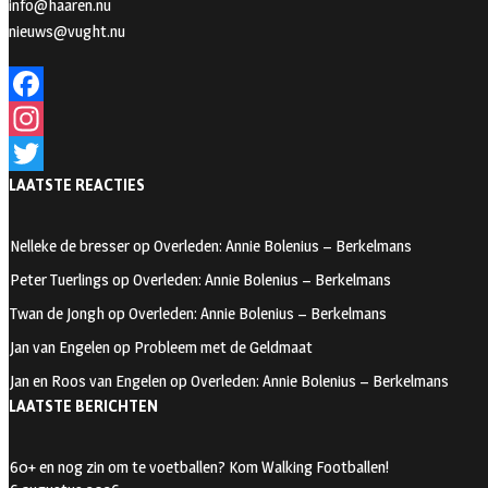
info@haaren.nu
nieuws@vught.nu
F
a
I
LAATSTE REACTIES
c
n
T
e
s
w
Nelleke de bresser
op
Overleden: Annie Bolenius – Berkelmans
b
t
i
Peter Tuerlings
op
Overleden: Annie Bolenius – Berkelmans
o
a
t
Twan de Jongh
op
Overleden: Annie Bolenius – Berkelmans
o
g
t
Jan van Engelen
op
Probleem met de Geldmaat
k
r
e
Jan en Roos van Engelen
op
Overleden: Annie Bolenius – Berkelmans
a
r
LAATSTE BERICHTEN
m
60+ en nog zin om te voetballen? Kom Walking Footballen!