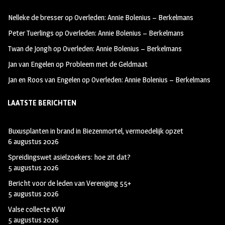
oo
ra
er
Nelleke de bresser
op
Overleden: Annie Bolenius – Berkelmans
k
m
Peter Tuerlings
op
Overleden: Annie Bolenius – Berkelmans
Twan de Jongh
op
Overleden: Annie Bolenius – Berkelmans
Jan van Engelen
op
Probleem met de Geldmaat
Jan en Roos van Engelen
op
Overleden: Annie Bolenius – Berkelmans
LAATSTE BERICHTEN
Buxusplanten in brand in Biezenmortel, vermoedelijk opzet
6 augustus 2026
Spreidingswet asielzoekers: hoe zit dat?
5 augustus 2026
Bericht voor de leden van Vereniging 55+
5 augustus 2026
Valse collecte KVW
5 augustus 2026