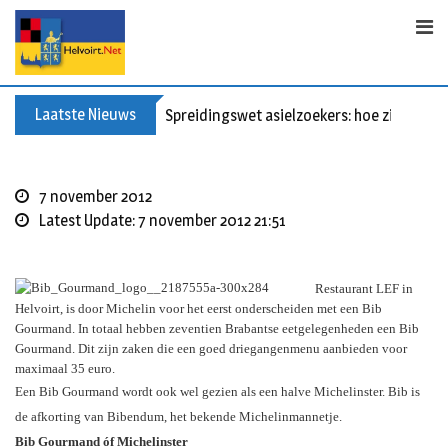
S
k
i
p
t
Laatste Nieuws
Spreidingswet asielzoekers: hoe zit dat?
o
c
o
7 november 2012
n
Latest Update: 7 november 2012 21:51
t
e
n
Restaurant LEF in
t
Helvoirt, is door Michelin voor het eerst onderscheiden met een Bib
Gourmand. In totaal hebben zeventien Brabantse eetgelegenheden een Bib
Gourmand. Dit zijn zaken die een goed driegangenmenu aanbieden voor
maximaal 35 euro.
Een Bib Gourmand wordt ook wel gezien als een halve Michelinster. Bib is
de afkorting van Bibendum, het bekende Michelinmannetje.
Bib Gourmand óf Michelinster