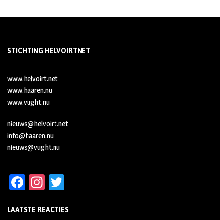
STICHTING HELVOIRTNET
www.helvoirt.net
www.haaren.nu
www.vught.nu
nieuws@helvoirt.net
info@haaren.nu
nieuws@vught.nu
Fa
In
T
ce
st
wi
LAATSTE REACTIES
b
ag
tt