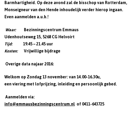
Barmhartigheid. Op deze avond zal de bisschop van Rotterdam,
Monseigneur van den Hende inhoudelijk verder hierop ingaan.
Even aanmelden a.u.b.!
Waar:
Bezinningscentrum Emmaus
Udenhoutseweg 15, 5268 CG Helvoirt
Tijd:
19.45 – 21.45 uur
Kosten:
Vrijwillige bijdrage
Overige data najaar 2016:
Welkom op Zondag 13 november: van 14.00-16.30u,
een viering met lofprijzing, inleiding en persoonlijk gebed.
Aanmelden via:
info@emmausbezinningscentrum.nl
of 0411-643725