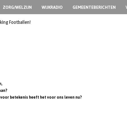
ZORG/WELZIJN
WIJKRADIO
GEMEENTEBERICHTEN
king Footballen!
n,
aan?
t voor betekenis heeft het voor ons leven nu?