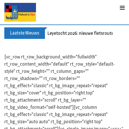
S
k
i
p
t
Laatste Nieuws
Leyetocht 2026: nieuwe fietsroutes
o
c
o
[vc_row rt_row_background_width=”fullwidth”
n
rt_row_content_width=”default” rt_row_style=”default-
t
style” rt_row_height=”” rt_column_gaps=””
e
rt_row_shadows=”” rt_row_borders=””
n
rt_bg_effect=”classic” rt_bg_image_repeat=”repeat”
t
rt_bg_size=”cover” rt_bg_position=”right top”
rt_bg_attachment=”scroll” rt_bg_layer=””
rt_bg_video_format=”self-hosted”][vc_column
rt_bg_effect=”classic” rt_bg_image_repeat=”repeat”
rt_bg_size=”auto auto” rt_bg_position=”right top”
rt_bg_attachment=”scroll”][vc_single_image image=”41934″