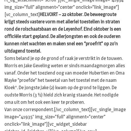
img_size=”full” alignment=”center” onclick=”link_image”]
[vc_column_text]
HELVOIRT – 22 oktober. De beweegroute
krijgt steeds vastere vorm met allerlei toestellen in straten
rond de rolschaatsbaan en de Leyenhof. Eind oktober is een
officiële start gepland. De allerjongsten en ook de ouderen
kunnen niet wachten en maken snel een “proefrit” op zo’n
uitdagend toestel.
Soms beland je op de grond of raak je verstrikt in de touwen.
Morris en Jake Geveling weten er sinds maandagmorgen alles
vanaf. Onder het toeziend oog van moeder Hubertien en Oma
Mayke “proefde” het tweetal van het toestel met de naam
Kloek*. De jongste Jake (2) kwam op de grond te liggen. De
oudste Morris (3 ½) hield zich kranig staande. Het nodigde
oma uit om het ook een keer te proberen.
Van onze correspondent.[/vc_column_text][vc_single_image
image=”41935″ img_size=”full” alignment=”center”
onclick=”link_image”][vc_widget_sidebar