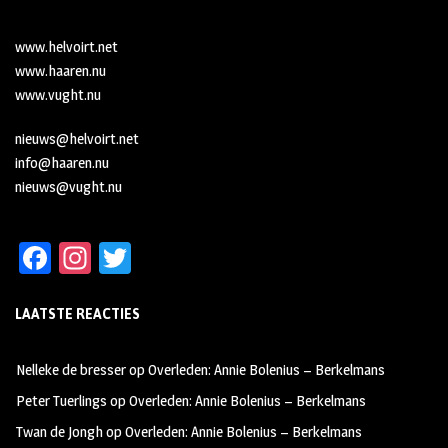
www.helvoirt.net
www.haaren.nu
www.vught.nu
nieuws@helvoirt.net
info@haaren.nu
nieuws@vught.nu
Fa
In
T
ce
st
wi
LAATSTE REACTIES
b
ag
tt
oo
ra
er
Nelleke de bresser
op
Overleden: Annie Bolenius – Berkelmans
k
m
Peter Tuerlings
op
Overleden: Annie Bolenius – Berkelmans
Twan de Jongh
op
Overleden: Annie Bolenius – Berkelmans