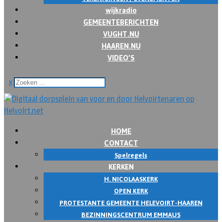
wijkradio
GEMEENTEBERICHTEN
VUGHT.NU
HAAREN.NU
VIDEO’S
x
HOME
CONTACT
Spelregels
KERKEN
H. NICOLAASKERK
OPEN KERK
PROTESTANTE GEMEENTE HELEVOIRT-HAAREN
BEZINNINGSCENTRUM EMMAUS