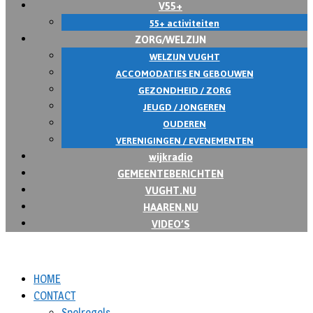
V55+
55+ activiteiten
ZORG/WELZIJN
WELZIJN VUGHT
ACCOMODATIES EN GEBOUWEN
GEZONDHEID / ZORG
JEUGD / JONGEREN
OUDEREN
VERENIGINGEN / EVENEMENTEN
wijkradio
GEMEENTEBERICHTEN
VUGHT.NU
HAAREN.NU
VIDEO’S
HOME
CONTACT
Spelregels