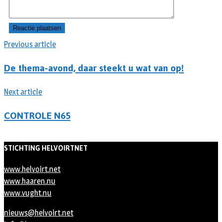
Previous article
De thema-avond, daar steekt u wat van op!
Next article
CONTROLE N65
STICHTING HELVOIRTNET
www.helvoirt.net
www.haaren.nu
www.vught.nu
nieuws@helvoirt.net