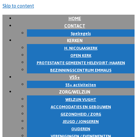
Skip to content
HOME
CONTACT
Spelregels
KERKEN
H. NICOLAASKERK
OPEN KERK
PROTESTANTE GEMEENTE HELEVOIRT-HAAREN
BEZINNINGSCENTRUM EMMAUS
V55+
55+ activiteiten
ZORG/WELZIJN
WELZIJN VUGHT
ACCOMODATIES EN GEBOUWEN
GEZONDHEID / ZORG
JEUGD / JONGEREN
OUDEREN
VERENIGINGEN / EVENEMENTEN