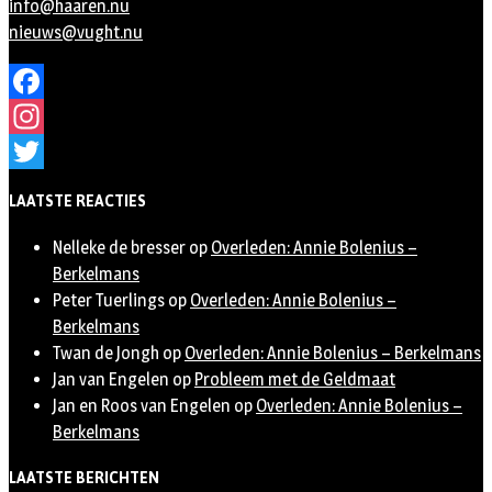
info@haaren.nu
nieuws@vught.nu
Facebook
Instagram
Twitter
LAATSTE REACTIES
Nelleke de bresser
op
Overleden: Annie Bolenius –
Berkelmans
Peter Tuerlings
op
Overleden: Annie Bolenius –
Berkelmans
Twan de Jongh
op
Overleden: Annie Bolenius – Berkelmans
Jan van Engelen
op
Probleem met de Geldmaat
Jan en Roos van Engelen
op
Overleden: Annie Bolenius –
Berkelmans
LAATSTE BERICHTEN