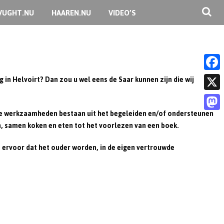
VUGHT.NU
HAAREN.NU
VIDEO’S
 in Helvoirt? Dan zou u wel eens de Saar kunnen zijn die wij
F
a
X
c
 De werkzaamheden bestaan uit het begeleiden en/of ondersteunen
M
n, samen koken en eten tot het voorlezen van een boek.
e
a
b
je ervoor dat het ouder worden, in de eigen vertrouwde
s
o
t
o
o
k
d
o