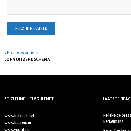
Previous article
LOHA UITZENDSCHEMA
STICHTING HELVOIRTNET
LAATSTE REAC
Nelleke de bres
www.helvoirt.net
Berkelmans
www.haaren.nu
www.vught.nu
Peter Tuerlings