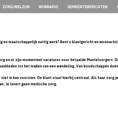
ZORG/WELZIJN
WIJKRADIO
GEMEENTEBERICHTEN
ig en maatschappelijk nuttig werk? Bent u klantgericht en woonachtig
enzorg en er zijn momenteel vacatures voor betaalde Mantelzorgers.
het aankleden tot het maken van een wandeling. Van boodschappen doe
 niet in kan voorzien. De klant staat hierbij centraal. Als Saar zorg 
n. Je levert geen medische zorg.