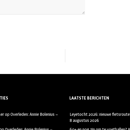
TIES
LAATSTE BERICHTEN
ser
op
Overleden: Annie Bolenius –
Leyetocht 2026: nieuwe fietsroute
8 augustus 2026
op
Overleden: Annie Bolenius –
60+ en nog zin om te voetballen?