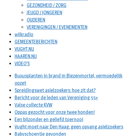
GEZONDHEID / ZORG
JEUGD / JONGEREN
OUDEREN
VERENIGINGEN / EVENEMENTEN
wijkradio
GEMEENTEBERICHTEN
VUGHT.NU
HAAREN.NU
VIDEO’S
Buxusplanten in brand in Biezenmortel, vermoedelijk
opzet
Spreidingswet asielzoekers: hoe zit dat?
Bericht voor de leden van Vereniging 55+
Valse collecte KVW
Oppas gezocht voor onze twee honden!
Een bijzonder en geliefd toernooi
Vught moet naar Den Haag: geen opvang asielzoekers
Babyschoentje gevonden