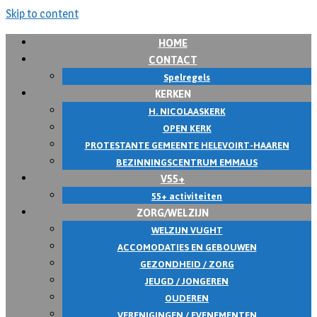
Skip to content
HOME
CONTACT
Spelregels
KERKEN
H. NICOLAASKERK
OPEN KERK
PROTESTANTE GEMEENTE HELEVOIRT-HAAREN
BEZINNINGSCENTRUM EMMAUS
V55+
55+ activiteiten
ZORG/WELZIJN
WELZIJN VUGHT
ACCOMODATIES EN GEBOUWEN
GEZONDHEID / ZORG
JEUGD / JONGEREN
OUDEREN
VERENIGINGEN / EVENEMENTEN