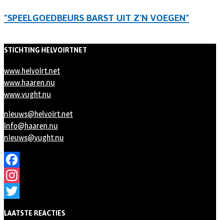
"SPEELGOEDBEURS BARST UIT Z'N VOEGEN"
STICHTING HELVOIRTNET
www.helvoirt.net
www.haaren.nu
www.vught.nu
nieuws@helvoirt.net
info@haaren.nu
nieuws@vught.nu
Facebook
Instagram
Twitter
LAATSTE REACTIES