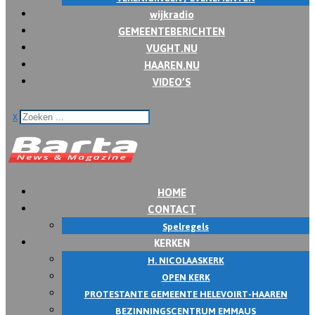
wijkradio
GEMEENTEBERICHTEN
VUGHT.NU
HAAREN.NU
VIDEO’S
x
HOME
CONTACT
Spelregels
KERKEN
H. NICOLAASKERK
OPEN KERK
PROTESTANTE GEMEENTE HELEVOIRT-HAAREN
BEZINNINGSCENTRUM EMMAUS