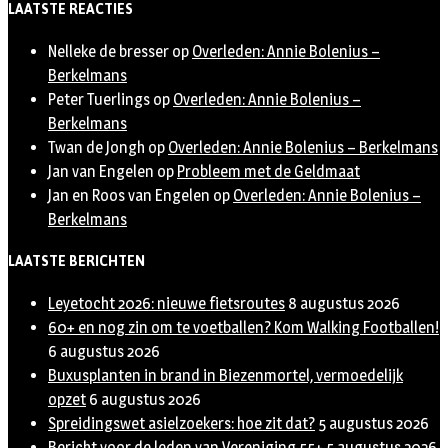
LAATSTE REACTIES
Nelleke de bresser
op
Overleden: Annie Bolenius –
Berkelmans
Peter Tuerlings
op
Overleden: Annie Bolenius –
Berkelmans
Twan de Jongh
op
Overleden: Annie Bolenius – Berkelmans
Jan van Engelen
op
Probleem met de Geldmaat
Jan en Roos van Engelen
op
Overleden: Annie Bolenius –
Berkelmans
LAATSTE BERICHTEN
Leyetocht 2026: nieuwe fietsroutes
8 augustus 2026
60+ en nog zin om te voetballen? Kom Walking Footballen!
6 augustus 2026
Buxusplanten in brand in Biezenmortel, vermoedelijk
opzet
6 augustus 2026
Spreidingswet asielzoekers: hoe zit dat?
5 augustus 2026
Bericht voor de leden van Vereniging 55+
5 augustus 2026