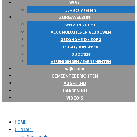
V55+
55+ activiteiten
ZORG/WELZIJN
WELZIJN VUGHT
ACCOMODATIES EN GEBOUWEN
GEZONDHEID / ZORG
JEUGD / JONGEREN
OUDEREN
VERENIGINGEN / EVENEMENTEN
wijkradio
GEMEENTEBERICHTEN
VUGHT.NU
HAAREN.NU
VIDEO’S
HOME
CONTACT
Spelregels