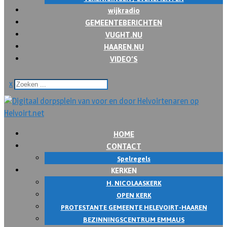
wijkradio
GEMEENTEBERICHTEN
VUGHT.NU
HAAREN.NU
VIDEO’S
x
HOME
CONTACT
Spelregels
KERKEN
H. NICOLAASKERK
OPEN KERK
PROTESTANTE GEMEENTE HELEVOIRT-HAAREN
BEZINNINGSCENTRUM EMMAUS