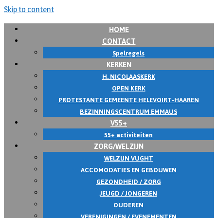
Skip to content
HOME
CONTACT
Spelregels
KERKEN
H. NICOLAASKERK
OPEN KERK
PROTESTANTE GEMEENTE HELEVOIRT-HAAREN
BEZINNINGSCENTRUM EMMAUS
V55+
55+ activiteiten
ZORG/WELZIJN
WELZIJN VUGHT
ACCOMODATIES EN GEBOUWEN
GEZONDHEID / ZORG
JEUGD / JONGEREN
OUDEREN
VERENIGINGEN / EVENEMENTEN