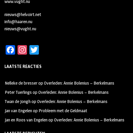
www.vught.nu
nieuws@helvoirt.net
info@haaren.nu
nieuws@vught.nu
Fa
In
T
ce
st
wi
LAATSTE REACTIES
b
ag
tt
oo
ra
er
Nelleke de bresser
op
Overleden: Annie Bolenius – Berkelmans
k
m
Peter Tuerlings
op
Overleden: Annie Bolenius – Berkelmans
Twan de Jongh
op
Overleden: Annie Bolenius – Berkelmans
Jan van Engelen
op
Probleem met de Geldmaat
Jan en Roos van Engelen
op
Overleden: Annie Bolenius – Berkelmans