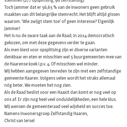
stemmen (277 opsplitsing, 96 zelfstandig).
Toch jammer dat er 56,65 % van de inwoners geen gebruik
maakten van dit belangrijke stemrecht. Het blijft altijd gissen
waarom. ‘Wie zwijgt stem toe’ of geen interesse? Eigenlijk
jammer!
Het is nu de zware taak aan de Raad, in 2014 democratisch
gekozen, om met deze gegevens verder te gaan.
Als men kiest voor opsplitsing zijn er diverse varianten
denkbaar en eten er misschien wel 5 buurgemeenten mee van
de Haarense koek i.p.v. 4. Of misschien wel minder.
Wij hebben aangegeven tevreden te zijn met een zelfstandige
gemeente Haaren. Volgens velen wordt het straks allemaal
nóg beter. We moeten het nog zien.
Als de Raad beslist voor een Haaxit dan komt er nog veel op
ons af. Er zijn nog heel veel onduidelijkheden, een hele klus.
Wij wensen de gemeenteraad veel wijsheid en succes toe.
Namens Inwonersgroep Zelfstandig Haaren,
Christ van Iersel