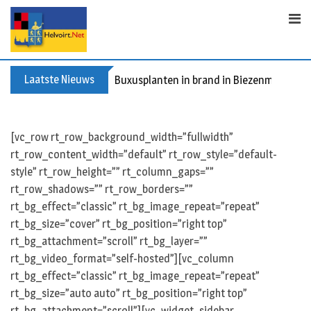
Skip
to
content
Laatste Nieuws
Buxusplanten in brand in Biezenmortel, v
[vc_row rt_row_background_width=”fullwidth”
rt_row_content_width=”default” rt_row_style=”default-
style” rt_row_height=”” rt_column_gaps=””
rt_row_shadows=”” rt_row_borders=””
rt_bg_effect=”classic” rt_bg_image_repeat=”repeat”
rt_bg_size=”cover” rt_bg_position=”right top”
rt_bg_attachment=”scroll” rt_bg_layer=””
rt_bg_video_format=”self-hosted”][vc_column
rt_bg_effect=”classic” rt_bg_image_repeat=”repeat”
rt_bg_size=”auto auto” rt_bg_position=”right top”
rt_bg_attachment=”scroll”][vc_widget_sidebar