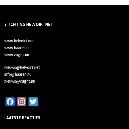
STICHTING HELVOIRTNET
www.helvoirt.net
www.haaren.nu
www.vught.nu
nieuws@helvoirt.net
info@haaren.nu
nieuws@vught.nu
Fa
In
T
ce
st
wi
LAATSTE REACTIES
b
ag
tt