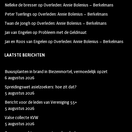
oo
ra
er
Nelleke de bresser
op
Overleden: Annie Bolenius – Berkelmans
k
m
Peter Tuerlings
op
Overleden: Annie Bolenius – Berkelmans
Twan de Jongh
op
Overleden: Annie Bolenius – Berkelmans
Jan van Engelen
op
Probleem met de Geldmaat
Jan en Roos van Engelen
op
Overleden: Annie Bolenius – Berkelmans
LAATSTE BERICHTEN
Buxusplanten in brand in Biezenmortel, vermoedelijk opzet
6 augustus 2026
Spreidingswet asielzoekers: hoe zit dat?
5 augustus 2026
Bericht voor de leden van Vereniging 55+
5 augustus 2026
Valse collecte KVW
5 augustus 2026