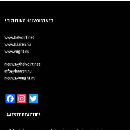
STICHTING HELVOIRTNET
www.helvoirt.net
www.haaren.nu
www.vught.nu
nieuws@helvoirt.net
info@haaren.nu
nieuws@vught.nu
Fa
In
T
ce
st
wi
LAATSTE REACTIES
b
ag
tt
oo
ra
er