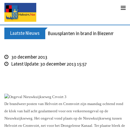
S
k
i
p
t
Laatste Nieuws
Buxusplanten in brand in Biezenmortel, v
o
c
o
30 december 2013
n
Latest Update: 30 december 2013 15:57
t
e
n
t
De brandweer posten van Helvoirt en Cromvoirt zijn maandag ochtend rond
de klok van half acht gealarmeerd voor een verkeersongeval op de
Nieuwkuijkseweg. Het ongeval vond plaats op de Nieuwkuijkseweg tussen
Helvoirt en Cromvoirt, net voor het Drongelense Kanaal. Ter plaatse bleek de