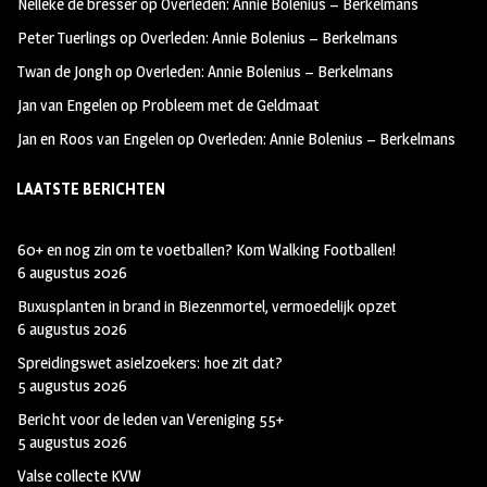
Nelleke de bresser
op
Overleden: Annie Bolenius – Berkelmans
k
m
Peter Tuerlings
op
Overleden: Annie Bolenius – Berkelmans
Twan de Jongh
op
Overleden: Annie Bolenius – Berkelmans
Jan van Engelen
op
Probleem met de Geldmaat
Jan en Roos van Engelen
op
Overleden: Annie Bolenius – Berkelmans
LAATSTE BERICHTEN
60+ en nog zin om te voetballen? Kom Walking Footballen!
6 augustus 2026
Buxusplanten in brand in Biezenmortel, vermoedelijk opzet
6 augustus 2026
Spreidingswet asielzoekers: hoe zit dat?
5 augustus 2026
Bericht voor de leden van Vereniging 55+
5 augustus 2026
Valse collecte KVW