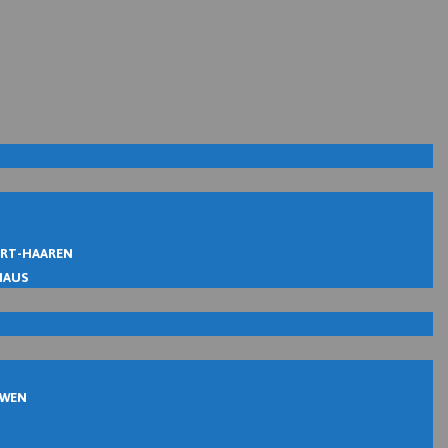
IRT-HAAREN
MAUS
UWEN