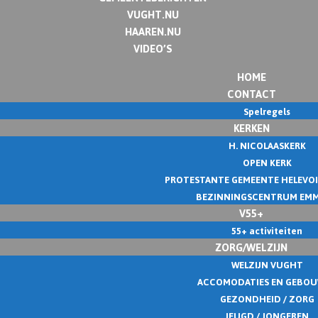
VUGHT.NU
HAAREN.NU
VIDEO’S
HOME
CONTACT
Spelregels
KERKEN
H. NICOLAASKERK
OPEN KERK
PROTESTANTE GEMEENTE HELEVO
BEZINNINGSCENTRUM EM
V55+
55+ activiteiten
ZORG/WELZIJN
WELZIJN VUGHT
ACCOMODATIES EN GEBO
GEZONDHEID / ZORG
JEUGD / JONGEREN