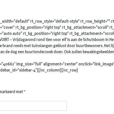
width=”default” rt_row_style=”default-style” rt_row_height=””
e=”cover” rt_bg_position=”right top” rt_bg_attachment=”scroll” 
e=”auto auto” rt_bg_position=”right top” rt_bg_attachment=”scro
RT – Vrijdagavond rond tien voor elf is aan de Schutsboom in Helv
 brand reeds met tuinslangen geblust door buurtbewoners. Het lijkt
p van de dag een buurtonderzoek doen. Ook zullen bewakingsbeelde
=”40661″ img_size=”full” alignment=”center” onclick=”link_image
idebar_id=”sidebar-4″][/vc_column][/vc_row]
gemarkeerd met
*