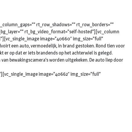
 rt_column_gaps=”” rt_row_shadows=”” rt_row_borders=””
rt_bg_layer=”” rt_bg_video_format=”self-hosted”][vc_column
ll”][vc_single_image image=”40660″ img_size=”full”
oirt een auto, vermoedelijk, in brand gestoken. Rond tien voor
 er op dat er iets brandends op het achterwiel is gelegd.
n van bewakingscamera’s worden uitgekeken. De auto liep door
”][vc_single_image image=”40662″ img_size=”full”