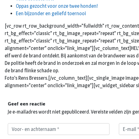
Oppas gezocht voor onze twee honden!
Een bijzonder en geliefd toernooi
[vc_row rt_row_background_width=”fullwidth” rt_row_content_
rt_bg_effect=”classic” rt_bg_image_repeat=”repeat” rt_bg_siz
rt_bg_effect=”classic” rt_bg_image_repeat=”repeat” rt_bg_siz
alignment=”center” onclick=”link_image”][vc_column_text]HELVOI
elf werd de brand ontdekt. Bij aankomst van de brandweer was de
De politie heeft de brand in onderzoek en zal morgen in de loo
de brand flinke schade op.
Foto’s Rens Bressers.[/vc_column_text][vc_single_image image
alignment=”center” onclick=”link_image”][vc_widget_sidebar s
Geef een reactie
Je e-mailadres wordt niet gepubliceerd.
Vereiste velden zijn 