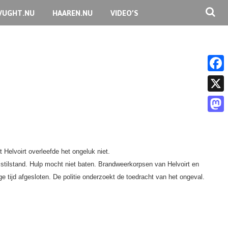
VUGHT.NU
HAAREN.NU
VIDEO’S
F
a
X
c
M
e
a
b
Helvoirt overleefde het ongeluk niet.
s
o
stilstand.
Hulp mocht niet baten.
Brandweerkorpsen van Helvoirt en
t
o
 tijd afgesloten. De politie onderzoekt de toedracht van het ongeval.
o
k
d
o