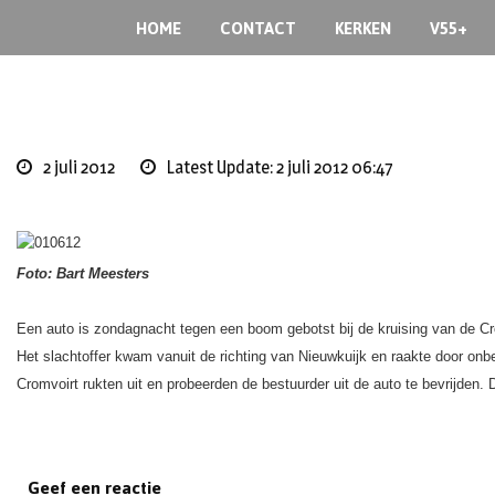
S
HOME
CONTACT
KERKEN
V55+
k
i
p
t
o
2 juli 2012
Latest Update: 2 juli 2012 06:47
c
o
n
t
Foto: Bart Meesters
e
n
t
Een auto is zondagnacht tegen een boom gebotst bij de kruising van de Cro
Het slachtoffer kwam vanuit de richting van Nieuwkuijk en raakte door on
Cromvoirt rukten uit en probeerden de bestuurder uit de auto te bevrijden
Geef een reactie