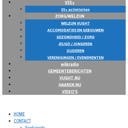
V55+
55+ activiteiten
ZORG/WELZIJN
WELZIJN VUGHT
ACCOMODATIES EN GEBOUWEN
GEZONDHEID / ZORG
JEUGD / JONGEREN
OUDEREN
VERENIGINGEN / EVENEMENTEN
wijkradio
GEMEENTEBERICHTEN
VUGHT.NU
HAAREN.NU
VIDEO’S
HOME
CONTACT
Spelregels