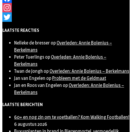
Facebook
Instagram
Twitter
LAATSTE REACTIES
Nelleke de bresser
op
Overleden: Annie Bolenius –
Berkelmans
Peter Tuerlings
op
Overleden: Annie Bolenius –
Berkelmans
Twan de Jongh
op
Overleden: Annie Bolenius – Berkelmans
Jan van Engelen
op
Probleem met de Geldmaat
Jan en Roos van Engelen
op
Overleden: Annie Bolenius –
Berkelmans
LAATSTE BERICHTEN
60+ en nog zin om te voetballen? Kom Walking Footballen!
6 augustus 2026
Buxusplanten in brand in Biezenmortel, vermoedelijk