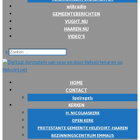
wijkradio
GEMEENTEBERICHTEN
VUGHT.NU
HAAREN.NU
VIDEO’S
x
HOME
CONTACT
Spelregels
KERKEN
H. NICOLAASKERK
OPEN KERK
PROTESTANTE GEMEENTE HELEVOIRT-HAAREN
BEZINNINGSCENTRUM EMMAUS