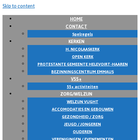
Skip to content
HOME
CONTACT
Spelregels
KERKEN
H. NICOLAASKERK
OPEN KERK
PROTESTANTE GEMEENTE HELEVOIRT-HAAREN
BEZINNINGSCENTRUM EMMAUS
V55+
55+ activiteiten
ZORG/WELZIJN
WELZIJN VUGHT
ACCOMODATIES EN GEBOUWEN
GEZONDHEID / ZORG
JEUGD / JONGEREN
OUDEREN
VERENIGINGEN / EVENEMENTEN