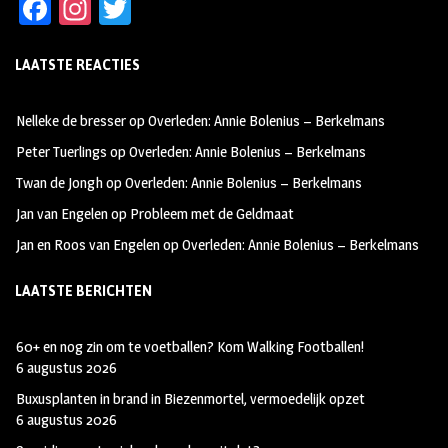
Fa
In
T
ce
st
wi
LAATSTE REACTIES
b
ag
tt
oo
ra
er
Nelleke de bresser
op
Overleden: Annie Bolenius – Berkelmans
k
m
Peter Tuerlings
op
Overleden: Annie Bolenius – Berkelmans
Twan de Jongh
op
Overleden: Annie Bolenius – Berkelmans
Jan van Engelen
op
Probleem met de Geldmaat
Jan en Roos van Engelen
op
Overleden: Annie Bolenius – Berkelmans
LAATSTE BERICHTEN
60+ en nog zin om te voetballen? Kom Walking Footballen!
6 augustus 2026
Buxusplanten in brand in Biezenmortel, vermoedelijk opzet
6 augustus 2026