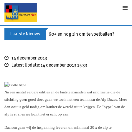
S
k
i
p
t
Laatste Nieuws
60+ en nog zin om te voetballen? Kom Wal
o
c
o
14 december 2013
n
Latest Update: 14 december 2013 15:33
t
e
n
t
Na een aantal eerdere edities en de laatste maanden wat informatie die de
stichting geen goed doet gaan we toch met een team naar de Alp Duzes. Meer
dan ooit is geld nodig om kanker de wereld uit te krijgen. De “hype” van de
alp is er af en nu komt het er echt op aan.
Daarom gaan wij de inspanning leveren om minimaal 20 x de alp te