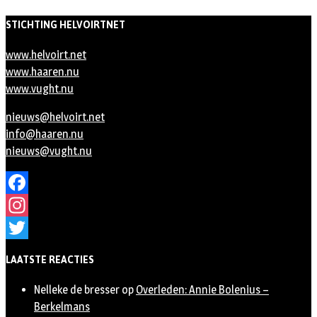
STICHTING HELVOIRTNET
www.helvoirt.net
www.haaren.nu
www.vught.nu
nieuws@helvoirt.net
info@haaren.nu
nieuws@vught.nu
Facebook
Instagram
Twitter
LAATSTE REACTIES
Nelleke de bresser
op
Overleden: Annie Bolenius –
Berkelmans