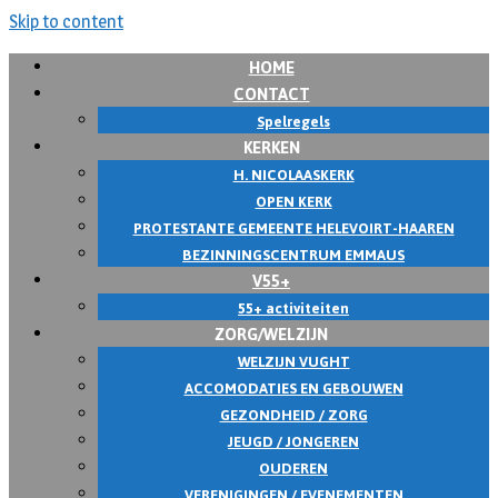
Skip to content
HOME
CONTACT
Spelregels
KERKEN
H. NICOLAASKERK
OPEN KERK
PROTESTANTE GEMEENTE HELEVOIRT-HAAREN
BEZINNINGSCENTRUM EMMAUS
V55+
55+ activiteiten
ZORG/WELZIJN
WELZIJN VUGHT
ACCOMODATIES EN GEBOUWEN
GEZONDHEID / ZORG
JEUGD / JONGEREN
OUDEREN
VERENIGINGEN / EVENEMENTEN