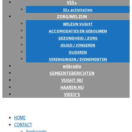
V55+
55+ activiteiten
ZORG/WELZIJN
WELZIJN VUGHT
ACCOMODATIES EN GEBOUWEN
GEZONDHEID / ZORG
JEUGD / JONGEREN
OUDEREN
VERENIGINGEN / EVENEMENTEN
wijkradio
GEMEENTEBERICHTEN
VUGHT.NU
HAAREN.NU
VIDEO’S
HOME
CONTACT
Spelregels