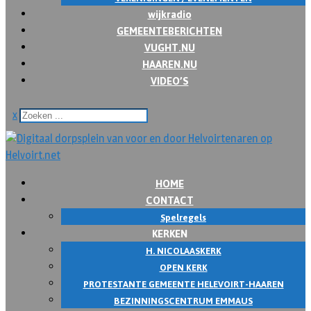
wijkradio
GEMEENTEBERICHTEN
VUGHT.NU
HAAREN.NU
VIDEO’S
x
HOME
CONTACT
Spelregels
KERKEN
H. NICOLAASKERK
OPEN KERK
PROTESTANTE GEMEENTE HELEVOIRT-HAAREN
BEZINNINGSCENTRUM EMMAUS