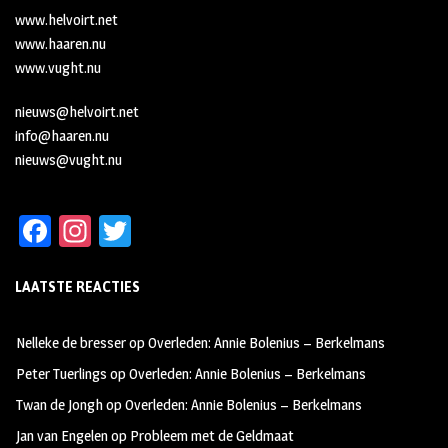
www.helvoirt.net
www.haaren.nu
www.vught.nu
nieuws@helvoirt.net
info@haaren.nu
nieuws@vught.nu
Fa
In
T
ce
st
wi
LAATSTE REACTIES
b
ag
tt
oo
ra
er
Nelleke de bresser
op
Overleden: Annie Bolenius – Berkelmans
k
m
Peter Tuerlings
op
Overleden: Annie Bolenius – Berkelmans
Twan de Jongh
op
Overleden: Annie Bolenius – Berkelmans
Jan van Engelen
op
Probleem met de Geldmaat