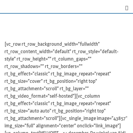
Skip
to
content
[vc_row rt_row_background_width=”fullwidth”
rt_row_content_width=”default” rt_row_style=”default-
style” rt_row_height=”” rt_column_gaps=””
rt_row_shadows=”” rt_row_borders=””
rt_bg_effect=”classic” rt_bg_image_repeat=”repeat”
rt_bg_size=”cover” rt_bg_position=”right top”
rt_bg_attachment=”scroll” rt_bg_layer=””
rt_bg_video_format=”self-hosted”][vc_column
rt_bg_effect=”classic” rt_bg_image_repeat=”repeat”
rt_bg_size=”auto auto” rt_bg_position=”right top”
rt_bg_attachment=”scroll”][vc_single_image image=”43857″
img_size=”full” alignment=”center” onclick=”link_image”]