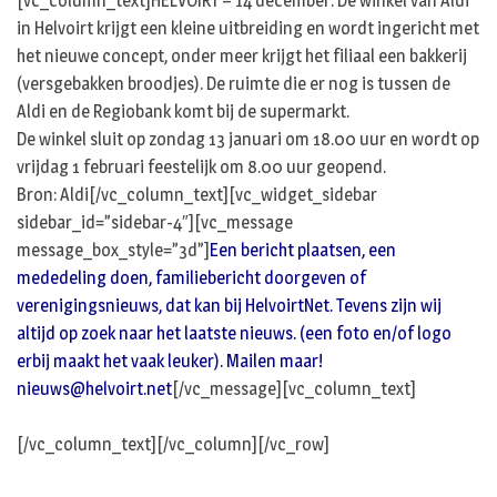
[vc_column_text]HELVOIRT – 14 december. De winkel van Aldi
in Helvoirt krijgt een kleine uitbreiding en wordt ingericht met
het nieuwe concept, onder meer krijgt het filiaal een bakkerij
(versgebakken broodjes). De ruimte die er nog is tussen de
Aldi en de Regiobank komt bij de supermarkt.
De winkel sluit op zondag 13 januari om 18.00 uur en wordt op
vrijdag 1 februari feestelijk om 8.00 uur geopend.
Bron: Aldi[/vc_column_text][vc_widget_sidebar
sidebar_id=”sidebar-4″][vc_message
message_box_style=”3d”]
Een bericht plaatsen, een
mededeling doen, familiebericht doorgeven of
verenigingsnieuws, dat kan bij HelvoirtNet. Tevens zijn wij
altijd op zoek naar het laatste nieuws. (een foto en/of logo
erbij maakt het vaak leuker). Mailen maar!
nieuws@helvoirt.net
[/vc_message][vc_column_text]
[/vc_column_text][/vc_column][/vc_row]