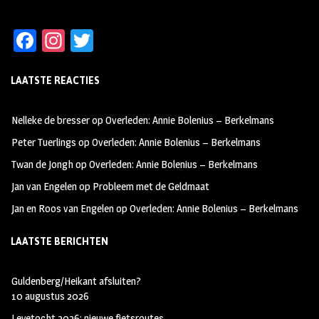
Fa
In
T
ce
st
wi
LAATSTE REACTIES
b
ag
tt
oo
ra
er
Nelleke de bresser
op
Overleden: Annie Bolenius – Berkelmans
k
m
Peter Tuerlings
op
Overleden: Annie Bolenius – Berkelmans
Twan de Jongh
op
Overleden: Annie Bolenius – Berkelmans
Jan van Engelen
op
Probleem met de Geldmaat
Jan en Roos van Engelen
op
Overleden: Annie Bolenius – Berkelmans
LAATSTE BERICHTEN
Guldenberg/Heikant afsluiten?
10 augustus 2026
Leyetocht 2026: nieuwe fietsroutes