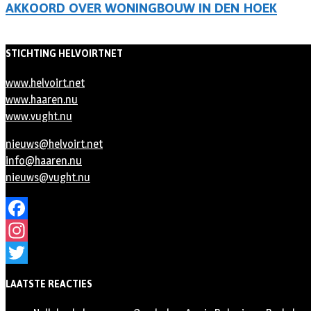
AKKOORD OVER WONINGBOUW IN DEN HOEK
STICHTING HELVOIRTNET
www.helvoirt.net
www.haaren.nu
www.vught.nu
nieuws@helvoirt.net
info@haaren.nu
nieuws@vught.nu
Facebook
Instagram
Twitter
LAATSTE REACTIES