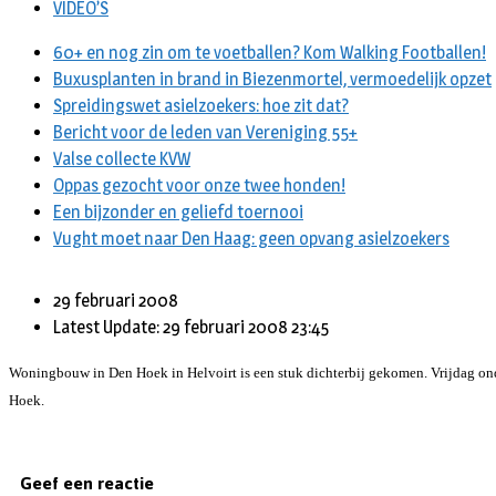
VIDEO’S
60+ en nog zin om te voetballen? Kom Walking Footballen!
Buxusplanten in brand in Biezenmortel, vermoedelijk opzet
Spreidingswet asielzoekers: hoe zit dat?
Bericht voor de leden van Vereniging 55+
Valse collecte KVW
Oppas gezocht voor onze twee honden!
Een bijzonder en geliefd toernooi
Vught moet naar Den Haag: geen opvang asielzoekers
29 februari 2008
Latest Update: 29 februari 2008 23:45
Woningbouw in Den Hoek in Helvoirt is een stuk dichterbij gekomen. Vrijdag o
Hoek.
Geef een reactie