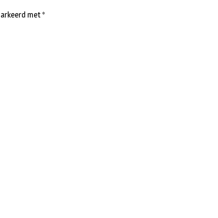
emarkeerd met
*