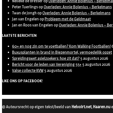
Nelleke de bresser
op
Overleden: Annie Bolenius – Berkelma
Peter Tuerlings
op
Overleden: Annie Bolenius – Berkelmans
Twan de Jongh
op
Overleden: Annie Bolenius – Berkelmans
Jan van Engelen
op
Probleem met de Geldmaat
Jan en Roos van Engelen
op
Overleden: Annie Bolenius – Be
LAATSTE BERICHTEN
60+ en nog zin om te voetballen? Kom Walking Footballen!
Buxusplanten in brand in Biezenmortel, vermoedelijk opzet
Spreidingswet asielzoekers: hoe zit dat?
5 augustus 2026
Bericht voor de leden van Vereniging 55+
5 augustus 2026
Valse collecte KVW
5 augustus 2026
LIKE ONS OP FACEBOOK!
© Auteursrecht op eigen tekst/beeld van
Helvoirt.net
,
Haaren.nu