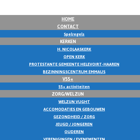
HOME
CONTACT
Spelregels
KERKEN
H. NICOLAASKERK
OPEN KERK
PROTESTANTE GEMEENTE HELEVOIRT-HAAREN
BEZINNINGSCENTRUM EMMAUS
V55+
55+ activiteiten
ZORG/WELZIJN
WELZIJN VUGHT
ACCOMODATIES EN GEBOUWEN
GEZONDHEID / ZORG
JEUGD / JONGEREN
OUDEREN
VERENIGINGEN / EVENEMENTEN