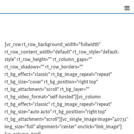
Skip
to
content
[vc_row rt_row_background_width=”fullwidth”
rt_row_content_width=”default” rt_row_style=”default-
style” rt_row_height=”” rt_column_gaps=””
rt_row_shadows=”” rt_row_borders=””
rt_bg_effect=”classic” rt_bg_image_repeat=”repeat”
rt_bg_size=”cover” rt_bg_position=”right top”
rt_bg_attachment=”scroll” rt_bg_layer=””
rt_bg_video_format=”self-hosted”][vc_column
rt_bg_effect=”classic” rt_bg_image_repeat=”repeat”
rt_bg_size=”auto auto” rt_bg_position=”right top”
rt_bg_attachment=”scroll”][vc_single_image image=”40731″
img_size=”full” alignment=”center” onclick=”link_image”]