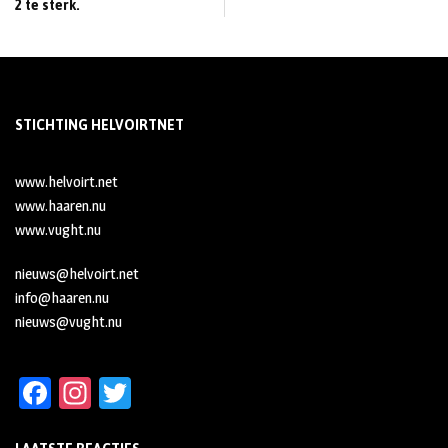
2 te sterk.
STICHTING HELVOIRTNET
www.helvoirt.net
www.haaren.nu
www.vught.nu
nieuws@helvoirt.net
info@haaren.nu
nieuws@vught.nu
Fa
In
T
ce
st
wi