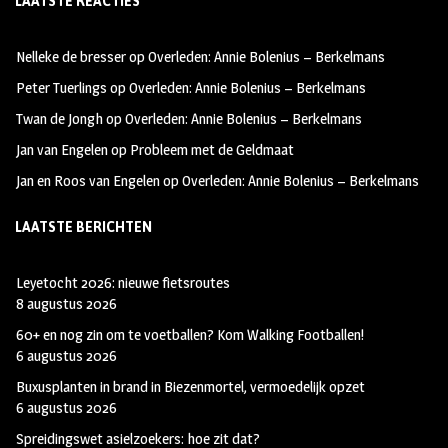
LAATSTE REACTIES
b
ag
tt
oo
ra
er
Nelleke de bresser
op
Overleden: Annie Bolenius – Berkelmans
k
m
Peter Tuerlings
op
Overleden: Annie Bolenius – Berkelmans
Twan de Jongh
op
Overleden: Annie Bolenius – Berkelmans
Jan van Engelen
op
Probleem met de Geldmaat
Jan en Roos van Engelen
op
Overleden: Annie Bolenius – Berkelmans
LAATSTE BERICHTEN
Leyetocht 2026: nieuwe fietsroutes
8 augustus 2026
60+ en nog zin om te voetballen? Kom Walking Footballen!
6 augustus 2026
Buxusplanten in brand in Biezenmortel, vermoedelijk opzet
6 augustus 2026
Spreidingswet asielzoekers: hoe zit dat?