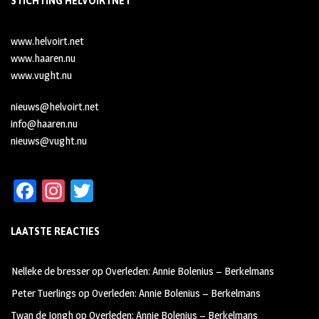
STICHTING HELVOIRTNET
www.helvoirt.net
www.haaren.nu
www.vught.nu
nieuws@helvoirt.net
info@haaren.nu
nieuws@vught.nu
Fa
In
T
ce
st
wi
LAATSTE REACTIES
b
ag
tt
oo
ra
er
Nelleke de bresser
op
Overleden: Annie Bolenius – Berkelmans
k
m
Peter Tuerlings
op
Overleden: Annie Bolenius – Berkelmans
Twan de Jongh
op
Overleden: Annie Bolenius – Berkelmans